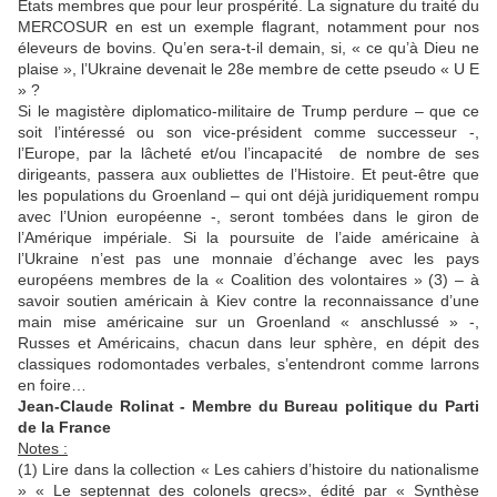
États membres que pour leur prospérité. La signature du traité du
MERCOSUR en est un exemple flagrant, notamment pour nos
éleveurs de bovins. Qu’en sera-t-il demain, si, « ce qu’à Dieu ne
plaise », l’Ukraine devenait le 28e membre de cette pseudo « U E
» ?
Si le magistère diplomatico-militaire de Trump perdure – que ce
soit l’intéressé ou son vice-président comme successeur -,
l’Europe, par la lâcheté et/ou l’incapacité de nombre de ses
dirigeants, passera aux oubliettes de l’Histoire. Et peut-être que
les populations du Groenland – qui ont déjà juridiquement rompu
avec l’Union européenne -, seront tombées dans le giron de
l’Amérique impériale. Si la poursuite de l’aide américaine à
l’Ukraine n’est pas une monnaie d’échange avec les pays
européens membres de la « Coalition des volontaires » (3) – à
savoir soutien américain à Kiev contre la reconnaissance d’une
main mise américaine sur un Groenland « anschlussé » -,
Russes et Américains, chacun dans leur sphère, en dépit des
classiques rodomontades verbales, s’entendront comme larrons
en foire…
Jean-Claude Rolinat - Membre du Bureau politique du Parti
de la France
Notes :
(1) Lire dans la collection « Les cahiers d’histoire du nationalisme
» « Le septennat des colonels grecs», édité par « Synthèse