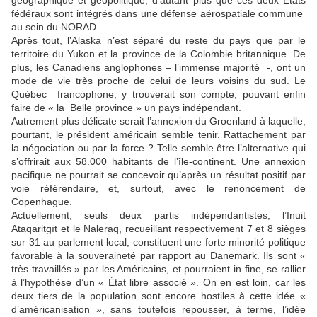
fédéraux sont intégrés dans une défense aérospatiale commune
au sein du NORAD.
Après tout, l’Alaska n’est séparé du reste du pays que par le
territoire du Yukon et la province de la Colombie britannique. De
plus, les Canadiens anglophones – l’immense majorité -, ont un
mode de vie très proche de celui de leurs voisins du sud. Le
Québec francophone, y trouverait son compte, pouvant enfin
faire de « la Belle province » un pays indépendant.
Autrement plus délicate serait l’annexion du Groenland à laquelle,
pourtant, le président américain semble tenir. Rattachement par
la négociation ou par la force ? Telle semble être l’alternative qui
s’offrirait aux 58.000 habitants de l’île-continent. Une annexion
pacifique ne pourrait se concevoir qu’après un résultat positif par
voie référendaire, et, surtout, avec le renoncement de
Copenhague.
Actuellement, seuls deux partis indépendantistes, l’Inuit
Ataqaritgït et le Naleraq, recueillant respectivement 7 et 8 sièges
sur 31 au parlement local, constituent une forte minorité politique
favorable à la souveraineté par rapport au Danemark. Ils sont «
très travaillés » par les Américains, et pourraient in fine, se rallier
à l’hypothèse d’un « État libre associé ». On en est loin, car les
deux tiers de la population sont encore hostiles à cette idée «
d’américanisation », sans toutefois repousser, à terme, l’idée