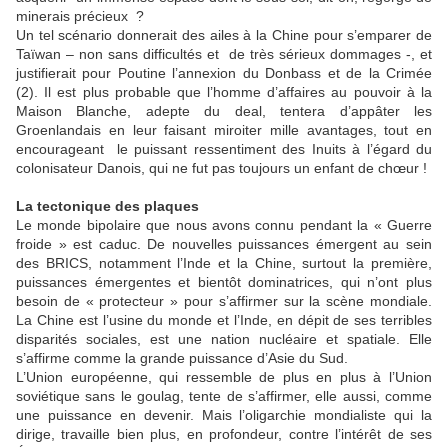
minerais précieux ?
Un tel scénario donnerait des ailes à la Chine pour s’emparer de
Taïwan – non sans difficultés et de très sérieux dommages -, et
justifierait pour Poutine l’annexion du Donbass et de la Crimée
(2). Il est plus probable que l’homme d’affaires au pouvoir à la
Maison Blanche, adepte du deal, tentera d’appâter les
Groenlandais en leur faisant miroiter mille avantages, tout en
encourageant le puissant ressentiment des Inuits à l’égard du
colonisateur Danois, qui ne fut pas toujours un enfant de chœur !
La tectonique des plaques
Le monde bipolaire que nous avons connu pendant la « Guerre
froide » est caduc. De nouvelles puissances émergent au sein
des BRICS, notamment l’Inde et la Chine, surtout la première,
puissances émergentes et bientôt dominatrices, qui n’ont plus
besoin de « protecteur » pour s’affirmer sur la scène mondiale.
La Chine est l’usine du monde et l’Inde, en dépit de ses terribles
disparités sociales, est une nation nucléaire et spatiale. Elle
s’affirme comme la grande puissance d’Asie du Sud.
L’Union européenne, qui ressemble de plus en plus à l’Union
soviétique sans le goulag, tente de s’affirmer, elle aussi, comme
une puissance en devenir. Mais l’oligarchie mondialiste qui la
dirige, travaille bien plus, en profondeur, contre l’intérêt de ses