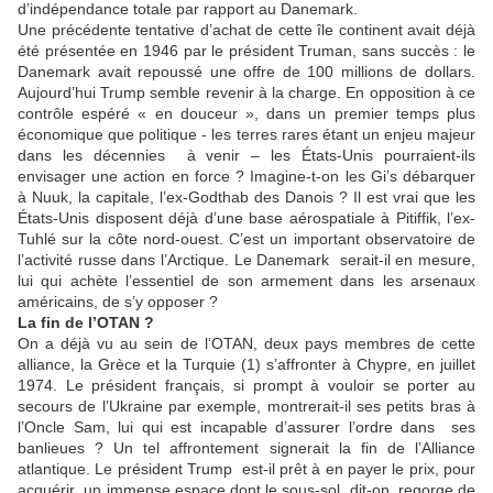
d’indépendance totale par rapport au Danemark.
Une précédente tentative d’achat de cette île continent avait déjà
été présentée en 1946 par le président Truman, sans succès : le
Danemark avait repoussé une offre de 100 millions de dollars.
Aujourd’hui Trump semble revenir à la charge. En opposition à ce
contrôle espéré « en douceur », dans un premier temps plus
économique que politique - les terres rares étant un enjeu majeur
dans les décennies à venir – les États-Unis pourraient-ils
envisager une action en force ? Imagine-t-on les Gi’s débarquer
à Nuuk, la capitale, l’ex-Godthab des Danois ? Il est vrai que les
États-Unis disposent déjà d’une base aérospatiale à Pitiffik, l’ex-
Tuhlé sur la côte nord-ouest. C’est un important observatoire de
l’activité russe dans l’Arctique. Le Danemark serait-il en mesure,
lui qui achète l’essentiel de son armement dans les arsenaux
américains, de s’y opposer ?
La fin de l’OTAN ?
On a déjà vu au sein de l’OTAN, deux pays membres de cette
alliance, la Grèce et la Turquie (1) s’affronter à Chypre, en juillet
1974. Le président français, si prompt à vouloir se porter au
secours de l’Ukraine par exemple, montrerait-il ses petits bras à
l’Oncle Sam, lui qui est incapable d’assurer l’ordre dans ses
banlieues ? Un tel affrontement signerait la fin de l’Alliance
atlantique. Le président Trump est-il prêt à en payer le prix, pour
acquérir un immense espace dont le sous-sol, dit-on, regorge de