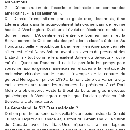
est vermoulu.
2 – Démonstration de l’excellente technicité des commandos
américains, « à l’Israélienne ».
3 – Donald Trump affirme par ce geste que, désormais, il ne
tolérera plus dans le sous-continent latino-américain de régime
hostile à Washington. D’ailleurs, l’évolution électorale semble lui
donner raison. L’Argentine est entre de bonnes mains, et la
Bolivie comme le Chili ont élu des présidents classés à droite. Au
Honduras, belle « république bananière » en Amérique centrale
s’il en est, c’est Nasry Asfura, ayant les faveurs du président des
États-Unis - tout comme le président Bukele du Salvador -, qui a
été élu. Quant au Panama, il ne lui a pas fallu longtemps pour
souscrire aux exigences américaines relatives à la tentative de
mainmise chinoise sur le canal. L’exemple de la capture du
général Noriega en janvier 1990 à la nonciature de Panama city,
était encore dans toutes les mémoires. Le président José Raul
Molino a obtempéré. Reste le Brésil de Lula, un gros morceau,
qui échappe à Washington depuis que l’ancien président Jair
Bolsonaro a été incarcéré.
e
Le Groenland, le 51
État américain ?
Doit-on prendre au sérieux les velléités annexionnistes de Donald
Trump à l’égard du Canada et, surtout du Groenland ? La fusion
du Canada avec les États-Unis répondrait à une logique
géographique et géopolitique, d’autant plus que ces deux États