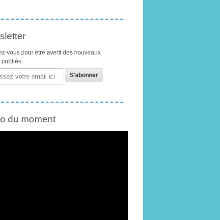
letter
z-vous pour être averti des nouveaux
s publiés.
éo du moment