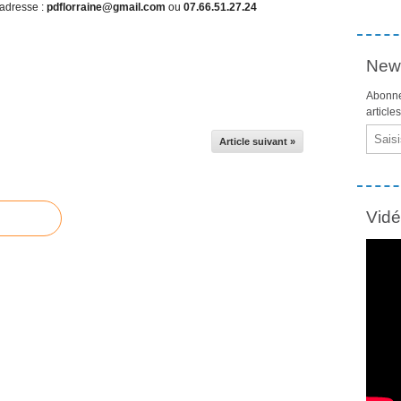
 adresse :
pdflorraine@gmail.com
ou
07.66.51.27.24
News
Abonne
article
Email
Article suivant »
Vid