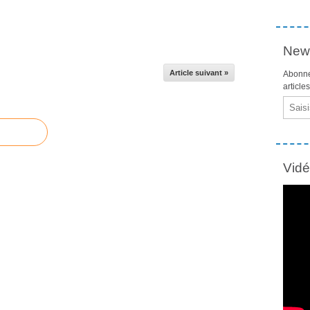
News
Article suivant »
Abonne
article
Email
Vid