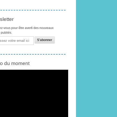
letter
z-vous pour être averti des nouveaux
s publiés.
éo du moment