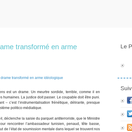
rame transformé en arme
Le P
Suiv
ns est un drame. Un meurtre sordide, terrible, comme il en
 humaines. La justice doit passer. Le coupable doit être puni.
nt – c’est l’instrumentalisation frénétique, délirante, presque
ystème politico-médiatique.
l, déclenche la saisie du parquet antiterroriste, que le Ministre
 pour rencontrer l’ambassadeur tunisien, penaud, tête basse,
tout de l’état de soumission mentale dans lequel se trouvent nos