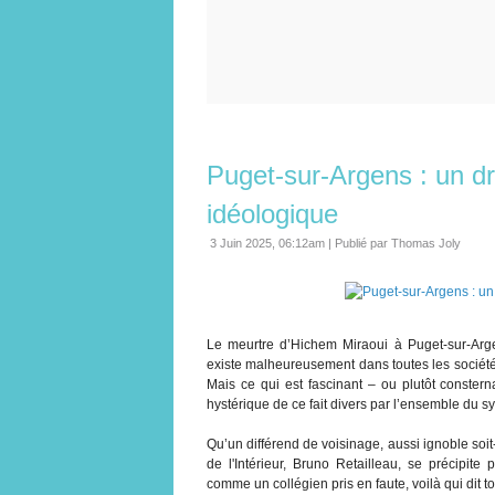
Puget-sur-Argens : un d
idéologique
3 Juin 2025, 06:12am
|
Publié par Thomas Joly
Le meurtre d’Hichem Miraoui à Puget-sur-Arge
existe malheureusement dans toutes les sociétés
Mais ce qui est fascinant – ou plutôt consterna
hystérique de ce fait divers par l’ensemble du s
Qu’un différend de voisinage, aussi ignoble soit-i
de l'Intérieur, Bruno Retailleau, se précipite
comme un collégien pris en faute, voilà qui dit 