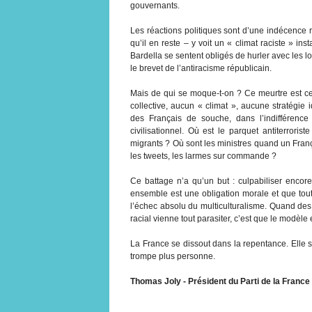
gouvernants.
Les réactions politiques sont d’une indécence 
qu’il en reste – y voit un « climat raciste » i
Bardella se sentent obligés de hurler avec les l
le brevet de l’antiracisme républicain.
Mais de qui se moque-t-on ? Ce meurtre est cer
collective, aucun « climat », aucune stratégie
des Français de souche, dans l’indifférence 
civilisationnel. Où est le parquet antiterror
migrants ? Où sont les ministres quand un Franç
les tweets, les larmes sur commande ?
Ce battage n’a qu’un but : culpabiliser encore
ensemble est une obligation morale et que tout
l’échec absolu du multiculturalisme. Quand de
racial vienne tout parasiter, c’est que le modèle 
La France se dissout dans la repentance. Elle s
trompe plus personne.
Thomas Joly - Président du Parti de la France