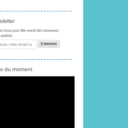
letter
z-vous pour être averti des nouveaux
s publiés.
éo du moment