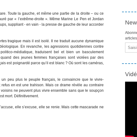
rare. Toute la gauche, et même une partie de la droite – ou ce
nstauré par « l’extrême-droite ». Même Marine Le Pen et Jordan
News
oups, suppliant - en vain - la presse de gauche de leur accorder
Abonne
article
tes tragique mais il est isolé. Il ne traduit aucune dynamique
Email
 idéologique. En revanche, les agressions quotidiennes contre
politico-médiatique, traduisent bel et bien un basculement
iste quand des jeunes femmes françaises sont violées par des
ais est poignardé parce qu’il est blanc ? Où sont les caméras,
Vid
 un peu plus le peuple français, le convaincre que le vivre-
 refus en est une trahison. Mais ce drame révèle au contraire
s voisins ne peuvent plus vivre ensemble sans que le soupçon
est mort. Définitivement.
’accuse, elle s’excuse, elle se renie. Mais cette mascarade ne