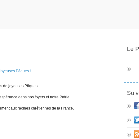
Le P
ais de joyeuses Pâques.
Suiv
'espérance dans nos foyers et notre Patrie.
chement aux racines chrétiennes de la France.