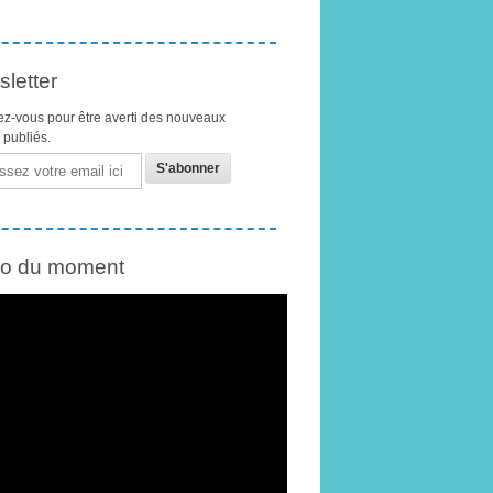
letter
z-vous pour être averti des nouveaux
s publiés.
éo du moment