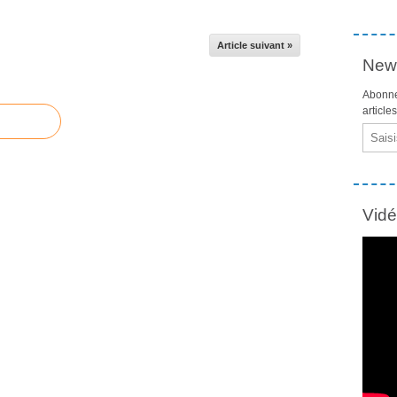
Article suivant »
News
Abonne
article
Email
Vid