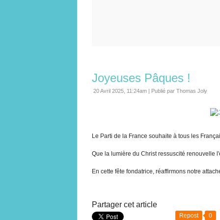
Joyeuses Pâques !
20 Avril 2025, 11:24am
|
Publié par Thomas Joly
Le Parti de la France souhaite à tous les Franç
Que la lumière du Christ ressuscité renouvelle l
En cette fête fondatrice, réaffirmons notre atta
Partager cet article
Repost
0