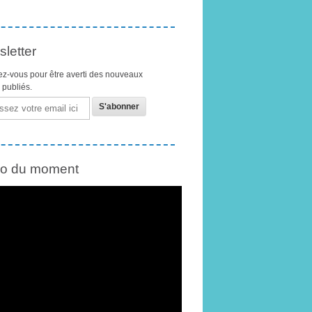
letter
z-vous pour être averti des nouveaux
s publiés.
éo du moment