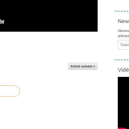
News
Abonne
article
Email
Article suivant »
Vid