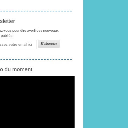
letter
z-vous pour être averti des nouveaux
s publiés.
éo du moment