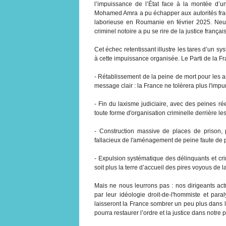
l’impuissance de l’État face à la montée d’
Mohamed Amra a pu échapper aux autorités franç
laborieuse en Roumanie en février 2025. Neuf
criminel notoire a pu se rire de la justice françai
Cet échec retentissant illustre les tares d’un s
à cette impuissance organisée. Le Parti de la Fr
- Rétablissement de la peine de mort pour les a
message clair : la France ne tolèrera plus l'impu
- Fin du laxisme judiciaire, avec des peines r
toute forme d'organisation criminelle derrière le
- Construction massive de places de prison, p
fallacieux de l'aménagement de peine faute de 
- Expulsion systématique des délinquants et cri
soit plus la terre d’accueil des pires voyous de l
Mais ne nous leurrons pas : nos dirigeants act
par leur idéologie droit-de-l'hommiste et par
laisseront la France sombrer un peu plus dans l’
pourra restaurer l’ordre et la justice dans notre 