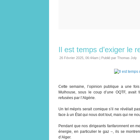
Il est temps d’exiger le r
26 Février 2025, 06:44am
|
Publié par Thomas Joly
Cette semaine, l’opinion publique a une foi
Mulhouse, sous le coup d’une OQTF, avait fa
refusées par l’Algérie.
Un tel mépris serait comique s’il ne révélait pa
face à un État qui nous doit tout, mais qui ne n
Pendant que nos dirigeants fanfaronnent en m
énergie, en particulier le gaz –, ils se mont
d’Alger.