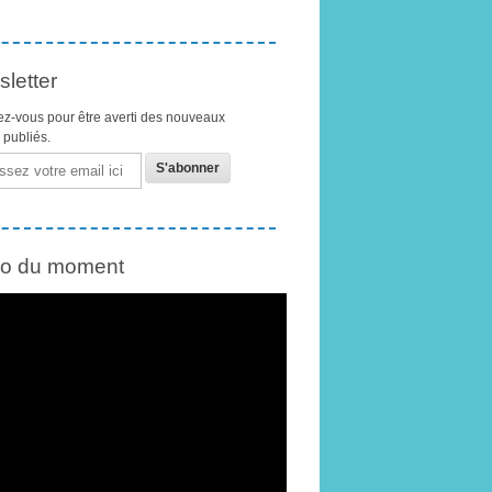
letter
z-vous pour être averti des nouveaux
s publiés.
éo du moment