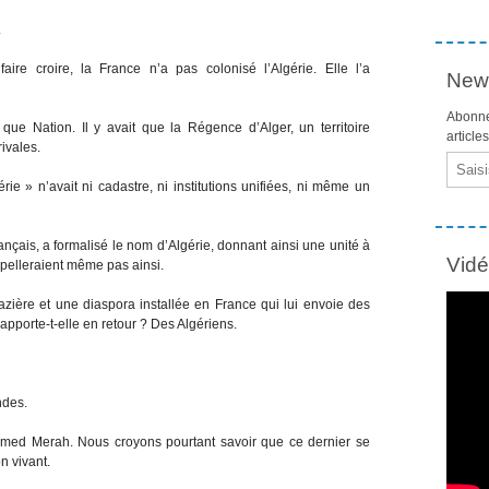
.
ire croire, la France n’a pas colonisé l’Algérie. Elle l’a
News
Abonne
t que Nation. Il y avait que la Régence d’Alger, un territoire
article
rivales.
Email
e » n’avait ni cadastre, ni institutions unifiées, ni même un
çais, a formalisé le nom d’Algérie, donnant ainsi une unité à
Vid
appelleraient même pas ainsi.
gazière et une diaspora installée en France qui lui envoie des
pporte-t-elle en retour ? Des Algériens.
ndes.
amed Merah. Nous croyons pourtant savoir que ce dernier se
n vivant.