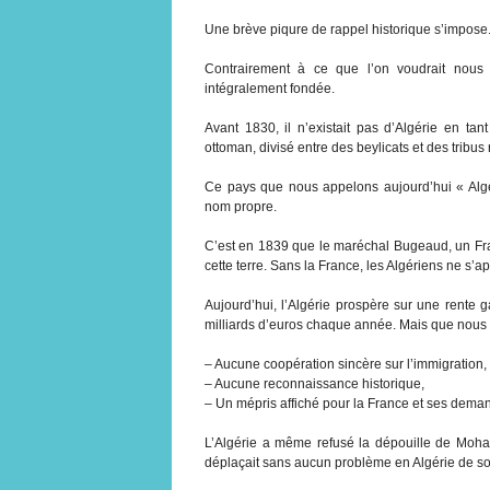
Une brève piqure de rappel historique s’impose
Contrairement à ce que l’on voudrait nous fa
intégralement fondée.
Avant 1830, il n’existait pas d’Algérie en tan
ottoman, divisé entre des beylicats et des tribus 
Ce pays que nous appelons aujourd’hui « Algéri
nom propre.
C’est en 1839 que le maréchal Bugeaud, un Fran
cette terre. Sans la France, les Algériens ne s’
Aujourd’hui, l’Algérie prospère sur une rente 
milliards d’euros chaque année. Mais que nous a
– Aucune coopération sincère sur l’immigration,
– Aucune reconnaissance historique,
– Un mépris affiché pour la France et ses dema
L’Algérie a même refusé la dépouille de Moh
déplaçait sans aucun problème en Algérie de so