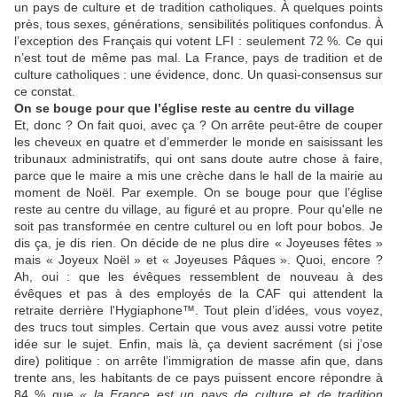
un pays de culture et de tradition catholiques. À quelques points
près, tous sexes, générations, sensibilités politiques confondus. À
l’exception des Français qui votent LFI : seulement 72 %. Ce qui
n’est tout de même pas mal. La France, pays de tradition et de
culture catholiques : une évidence, donc. Un quasi-consensus sur
ce constat.
On se bouge pour que l’église reste au centre du village
Et, donc ? On fait quoi, avec ça ? On arrête peut-être de couper
les cheveux en quatre et d’emmerder le monde en saisissant les
tribunaux administratifs, qui ont sans doute autre chose à faire,
parce que le maire a mis une crèche dans le hall de la mairie au
moment de Noël. Par exemple. On se bouge pour que l’église
reste au centre du village, au figuré et au propre. Pour qu'elle ne
soit pas transformée en centre culturel ou en loft pour bobos. Je
dis ça, je dis rien. On décide de ne plus dire « Joyeuses fêtes »
mais « Joyeux Noël » et « Joyeuses Pâques ». Quoi, encore ?
Ah, oui : que les évêques ressemblent de nouveau à des
évêques et pas à des employés de la CAF qui attendent la
retraite derrière l'Hygiaphone™. Tout plein d’idées, vous voyez,
des trucs tout simples. Certain que vous avez aussi votre petite
idée sur le sujet. Enfin, mais là, ça devient sacrément (si j’ose
dire) politique : on arrête l’immigration de masse afin que, dans
trente ans, les habitants de ce pays puissent encore répondre à
84 % que
« la France est un pays de culture et de tradition