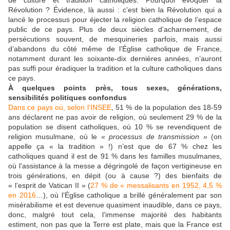
de culture et tradition catholiques. Pourquoi évoquer la
Révolution ? Évidence, là aussi : c’est bien la Révolution qui a
lancé le processus pour éjecter la religion catholique de l’espace
public de ce pays. Plus de deux siècles d’acharnement, de
persécutions souvent, de mesquineries parfois, mais aussi
d’abandons du côté même de l’Église catholique de France,
notamment durant les soixante-dix dernières années, n’auront
pas suffi pour éradiquer la tradition et la culture catholiques dans
ce pays.
À quelques points près, tous sexes, générations,
sensibilités politiques confondus
Dans ce pays où, selon l’INSEE
, 51 % de la population des 18-59
ans déclarent ne pas avoir de religion, où seulement 29 % de la
population se disent catholiques, où 10 % se revendiquent de
religion musulmane, où le
« processus de transmission »
(on
appelle ça « la tradition » !) n’est que de 67 % chez les
catholiques quand il est de 91 % dans les familles musulmanes,
où l’assistance à la messe a dégringolé de façon vertigineuse en
trois générations, en dépit (ou à cause ?) des bienfaits de
« l’esprit de Vatican II » (
27 % de « messalisants en 1952, 4,5 %
en 2016
…), où l’Église catholique a brillé généralement par son
misérabilisme et est devenue quasiment inaudible, dans ce pays,
donc, malgré tout cela, l’immense majorité des habitants
estiment, non pas que la Terre est plate, mais que la France est