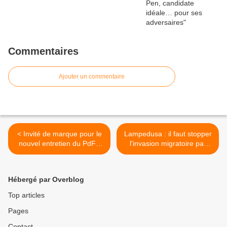
Commentaires
Ajouter un commentaire
< Invité de marque pour le
Lampedusa : il faut stopper
nouvel entretien du PdF :
l'invasion migratoire par
Bruno Gollnisch !
tous les moyens ! >
Hébergé par Overblog
Top articles
Pages
Contact