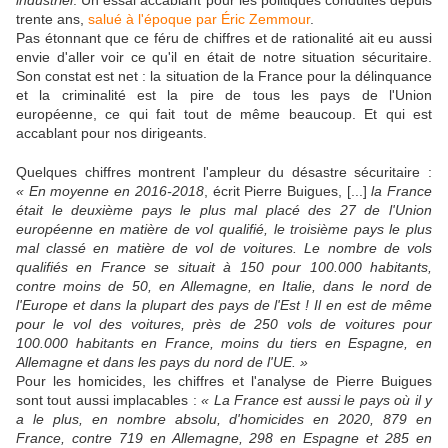
industriel
. Un essai accablant pour les politiques conduites depuis
trente ans,
salué à l'époque par Éric Zemmour
.
Pas étonnant que ce féru de chiffres et de rationalité ait eu aussi
envie d'aller voir ce qu'il en était de notre situation sécuritaire.
Son constat est net : la situation de la France pour la délinquance
et la criminalité est la pire de tous les pays de l'Union
européenne, ce qui fait tout de même beaucoup. Et qui est
accablant pour nos dirigeants.
Quelques chiffres montrent l'ampleur du désastre sécuritaire :
« En moyenne en 2016-2018
, écrit Pierre Buigues, [...]
la France
était le deuxième pays le plus mal placé des 27 de l'Union
européenne en matière de vol qualifié, le troisième pays le plus
mal classé en matière de vol de voitures. Le nombre de vols
qualifiés en France se situait à 150 pour 100.000 habitants,
contre moins de 50, en Allemagne, en Italie, dans le nord de
l'Europe et dans la plupart des pays de l'Est ! Il en est de même
pour le vol des voitures, près de 250 vols de voitures pour
100.000 habitants en France, moins du tiers en Espagne, en
Allemagne et dans les pays du nord de l'UE. »
Pour les homicides, les chiffres et l'analyse de Pierre Buigues
sont tout aussi implacables :
« La France est aussi le pays où il y
a le plus, en nombre absolu, d'homicides en 2020, 879 en
France, contre 719 en Allemagne, 298 en Espagne et 285 en