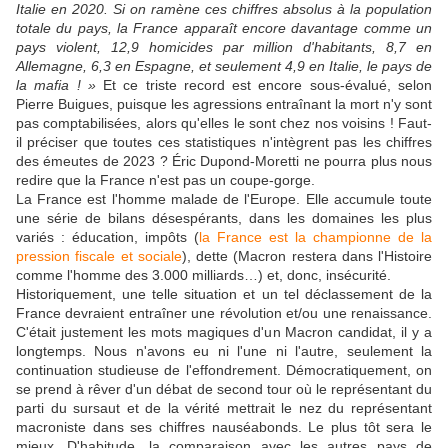
Italie en 2020. Si on ramène ces chiffres absolus à la population
totale du pays, la France apparaît encore davantage comme un
pays violent, 12,9 homicides par million d'habitants, 8,7 en
Allemagne, 6,3 en Espagne, et seulement 4,9 en Italie, le pays de
la mafia ! »
Et ce triste record est encore sous-évalué, selon
Pierre Buigues, puisque les agressions entraînant la mort n'y sont
pas comptabilisées, alors qu'elles le sont chez nos voisins ! Faut-
il préciser que toutes ces statistiques n'intègrent pas les chiffres
des émeutes de 2023 ? Éric Dupond-Moretti ne pourra plus nous
redire que la France n'est pas un coupe-gorge.
La France est l'homme malade de l'Europe. Elle accumule toute
une série de bilans désespérants, dans les domaines les plus
variés : éducation, impôts (
la France est la championne de la
pression fiscale et sociale
), dette (Macron restera dans l'Histoire
comme l'homme des 3.000 milliards…) et, donc, insécurité.
Historiquement, une telle situation et un tel déclassement de la
France devraient entraîner une révolution et/ou une renaissance.
C'était justement les mots magiques d'un Macron candidat, il y a
longtemps. Nous n'avons eu ni l'une ni l'autre, seulement la
continuation studieuse de l'effondrement. Démocratiquement, on
se prend à rêver d'un débat de second tour où le représentant du
parti du sursaut et de la vérité mettrait le nez du représentant
macroniste dans ses chiffres nauséabonds. Le plus tôt sera le
mieux. D'habitude, la comparaison avec les autres pays de