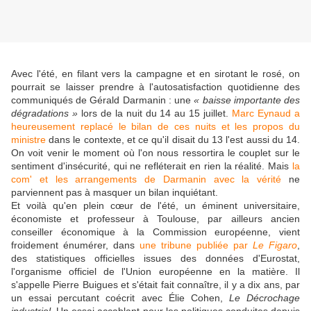
Avec l'été, en filant vers la campagne et en sirotant le rosé, on
pourrait se laisser prendre à l'autosatisfaction quotidienne des
communiqués de Gérald Darmanin : une
« baisse importante des
dégradations »
lors de la nuit du 14 au 15 juillet.
Marc Eynaud a
heureusement replacé le bilan de ces nuits et les propos du
ministre
dans le contexte, et ce qu'il disait du 13 l'est aussi du 14.
On voit venir le moment où l'on nous ressortira le couplet sur le
sentiment d'insécurité, qui ne refléterait en rien la réalité. Mais
la
com' et les arrangements de Darmanin avec la vérité
ne
parviennent pas à masquer un bilan inquiétant.
Et voilà qu'en plein cœur de l'été, un éminent universitaire,
économiste et professeur à Toulouse, par ailleurs ancien
conseiller économique à la Commission européenne, vient
froidement énumérer, dans
une tribune publiée par
Le Figaro
,
des statistiques officielles issues des données d'Eurostat,
l'organisme officiel de l'Union européenne en la matière. Il
s'appelle Pierre Buigues et s'était fait connaître, il y a dix ans, par
un essai percutant coécrit avec Élie Cohen,
Le Décrochage