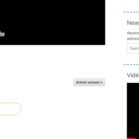
News
Abonne
article
Email
Vid
Article suivant »