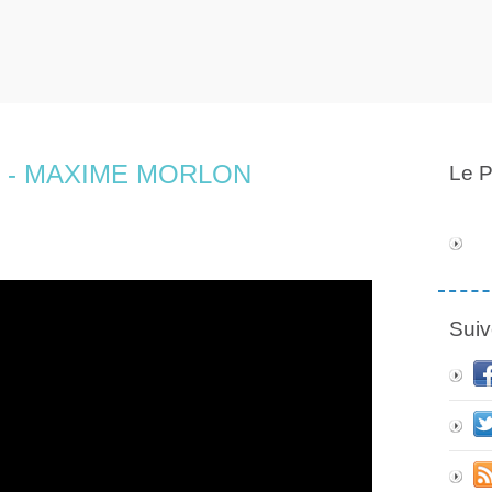
°19 - MAXIME MORLON
Le P
Suiv