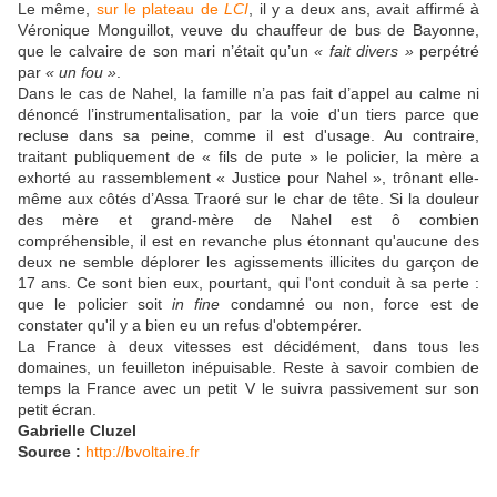
Le même,
sur le plateau de
LCI
, il y a deux ans, avait affirmé à
Véronique Monguillot, veuve du chauffeur de bus de Bayonne,
que le calvaire de son mari n’était qu’un
« fait divers »
perpétré
par
« un fou »
.
Dans le cas de Nahel, la famille n’a pas fait d’appel au calme ni
dénoncé l’instrumentalisation, par la voie d'un tiers parce que
recluse dans sa peine, comme il est d'usage. Au contraire,
traitant publiquement de « fils de pute » le policier, la mère a
exhorté au rassemblement « Justice pour Nahel », trônant elle-
même aux côtés d’Assa Traoré sur le char de tête. Si la douleur
des mère et grand-mère de Nahel est ô combien
compréhensible, il est en revanche plus étonnant qu'aucune des
deux ne semble déplorer les agissements illicites du garçon de
17 ans. Ce sont bien eux, pourtant, qui l'ont conduit à sa perte :
que le policier soit
in fine
condamné ou non, force est de
constater qu'il y a bien eu un refus d'obtempérer.
La France à deux vitesses est décidément, dans tous les
domaines, un feuilleton inépuisable. Reste à savoir combien de
temps la France avec un petit V le suivra passivement sur son
petit écran.
Gabrielle Cluzel
Source :
http://bvoltaire.fr