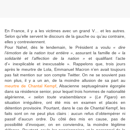
En France, il y a les victimes avec un grand V… et les autres.
Selon qu’elle servent le discours de la gauche ou qu’au contraire,
elles y contreviennent.
Pour Nahel, dès le lendemain, le Président a voulu
« dire
l’émotion de la nation tout entière »
, assurant la famille de
« la
solidarité et l’affection de la nation »
et qualifiant l’acte
d'« inexplicable et inexcusable ». Rappelons que, trois jours
après le meurtre de Lola, Emmanuel Macron n’en avait toujours
pas fait mention sur son compte Twitter. On ne se souvient pas
non plus, il y a un an, de la moindre allusion de sa part au
meurtre de Chantal Kempf
, Alsacienne septuagénaire égorgée
dans sa résidence senior, pour lequel trois hommes de nationalité
algérienne,
« selon toute vraisemblance »
(
Le Figaro
) en
situation irrégulière, ont été mis en examen et placés en
détention provisoire. Pourtant, dans le cas de Chantal Kempf, les
faits sont on ne peut plus clairs : aucun refus d’obtempérer ni
passif d'aucun ordre. Du côté des mis en cause, pas de
possibilité d’invoquer, on en conviendra, la moindre légitime