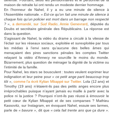
défense. Pourtant, seuls les pensionnaires et le personnel de la
maison de retraite lui ont rendu un modeste dernier hommage.
En l'honneur de Nahel, il y a eu une minute de silence à
l’Assemblée nationale.
« Est-ce qu’on fait une minute de silence à
chaque fois qu’un policier est mort dans un barrage non respecté
? »
,
a demandé, sur
Sud Radio
, Annie Genevrard
, députée du
Doubs et secrétaire générale des Républicains. La réponse est
dans la question.
S'agissant de Nahel, la vidéo du drame a circulé à la vitesse de
l’éclair sur les réseaux sociaux, exploitée et surexploitée par tous
les médias à l’envi sans qu’aucune des belles âmes qui
menaçaient des pires sanctions pénales les comptes Twitter
relayant la vidéo d'Annecy ne sourcille le moins du monde.
Bizarrement, plus question de ménager la dignité de la victime ou
l’intimité de la famille.
Pour Nahel, les stars se bousculent : toutes veulent exprimer leur
indignation et leur peine pour
« ce petit ange parti beaucoup trop
tôt »
,
comme l’a écrit Kylian Mbappé sur Twitter
. Lola (12 ans) et
Timothy (19 ans) n’étaient-ils pas des petits anges encore plus
irréprochables puisque n’ayant jamais eu maille à partir avec la
police ni la justice ? Pourquoi n’ont-ils pas réussi à émouvoir le
petit cœur de Kylian Mbappé et de ses comparses ? Mathieu
Kassovitz, sur Instagram, en évoquant Nahel, essuie ses larmes,
parle de
« bavure »
, dit que
« cela fait trente ans que ça dure »
.