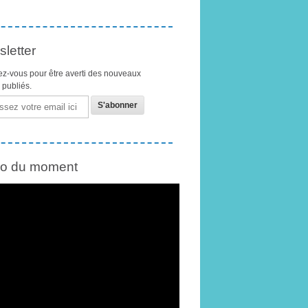
letter
z-vous pour être averti des nouveaux
s publiés.
éo du moment