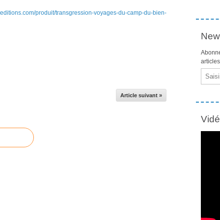
e-editions.com/produit/transgression-voyages-du-camp-du-bien-
News
Abonne
article
Email
Article suivant »
Vid