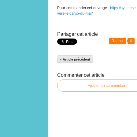
Pour commander cet ouvrage :
https://synthes
vers-le-camp-du-mal/
Partager cet article
Repost
0
« Article précédent
Commenter cet article
Ajouter un commentaire