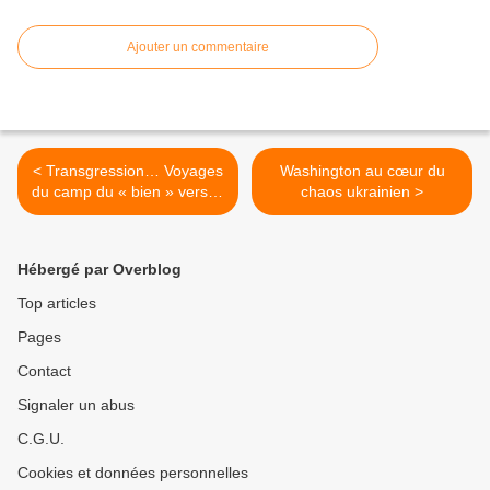
Ajouter un commentaire
< Transgression… Voyages
Washington au cœur du
du camp du « bien » vers le
chaos ukrainien >
camp du « mal » !
Hébergé par Overblog
Top articles
Pages
Contact
Signaler un abus
C.G.U.
Cookies et données personnelles