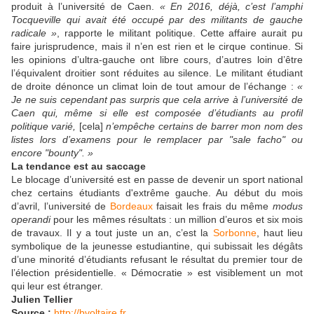
produit à l’université de Caen.
« En 2016, déjà, c’est l’amphi
Tocqueville qui avait été occupé par des militants de gauche
radicale »
, rapporte le militant politique. Cette affaire aurait pu
faire jurisprudence, mais il n’en est rien et le cirque continue. Si
les opinions d’ultra-gauche ont libre cours, d’autres loin d’être
l’équivalent droitier sont réduites au silence. Le militant étudiant
de droite dénonce un climat loin de tout amour de l’échange :
«
Je ne suis cependant pas surpris que cela arrive à l’université de
Caen qui, même si elle est composée d’étudiants au profil
politique varié,
[cela]
n’empêche certains de barrer mon nom des
listes lors d’examens pour le remplacer par "sale facho" ou
encore "bounty". »
La tendance est au saccage
Le blocage d’université est en passe de devenir un sport national
chez certains étudiants d'extrême gauche. Au début du mois
d’avril, l’université de
Bordeaux
faisait les frais du même
modus
operandi
pour les mêmes résultats : un million d’euros et six mois
de travaux. Il y a tout juste un an, c’est la
Sorbonne
, haut lieu
symbolique de la jeunesse estudiantine, qui subissait les dégâts
d’une minorité d’étudiants refusant le résultat du premier tour de
l’élection présidentielle. « Démocratie » est visiblement un mot
qui leur est étranger.
Julien Tellier
Source :
http://bvoltaire.fr