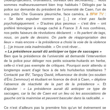
(vidéoprojecteurs, ordinateurs, bureaux des secrétaires)… Nous
sommes malheureusement bien trop habitués ! Délogés par la
police sur demande du président de l’université de Caen, l'un de
nos petits Che Guevara pleurniche, face caméra, à
BFM TV
:
« Se faire expulser comme ça
[…]
ce n’est pas facile
psychologiquement. »
D’autres plus peureux – c’est dire – ont
préféré témoigner à visage caché à
France 3
. À nos confrères,
nos petits faiseurs de révolutions déclarent :
« Ils parlent de tags,
nous, on parle de dessins. On parle de réappropriation des
lieux »
mais encore
« la présidence a choisi la voie de la violence
[…]
je trouve cela inadmissible. »
On croit rêver…
« La présidence aurait dû anticiper ce type de saccages »
Bien que la présidence de l’université ait demandé l’intervention
de la police pour déloger nos petits soixante-huitards en herbe,
celle-ci n’est pas exempte de critiques. Pourquoi avoir attendu si
longtemps avant d’agir face à de tels hurluberlus totalitaires ?
Contacté par
BV
, Tanguy David, influenceur de droite (ex-soutien
d’Éric Zemmour) et étudiant en licence de droit à Caen,
« déplore
l’absence de réactivité de la part de la présidence »
. Et
d’ajouter :
« La présidence aurait dû anticiper ce type de
saccages, car la fac de Caen est un lieu où les associations de
gauche ont la mainmise et peuvent basculer dans la radicalité. »
Ce n’est d’ailleurs pas la première fois qu’un tel événement se