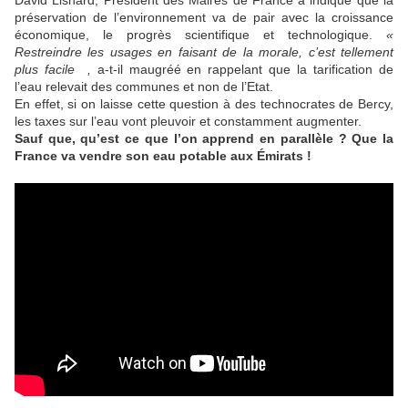
David Lisnard, Président des Maires de France a indiqué que la
préservation de l’environnement va de pair avec la croissance
économique, le progrès scientifique et technologique.
«
Restreindre les usages en faisant de la morale, c’est tellement
plus facile ,
a-t-il maugréé en rappelant que la tarification de
l’eau relevait des communes et non de l’Etat.
En effet, si on laisse cette question à des technocrates de Bercy,
les taxes sur l’eau vont pleuvoir et constamment augmenter.
Sauf que, qu’est ce que l’on apprend en parallèle ? Que la
France va vendre son eau potable aux Émirats !