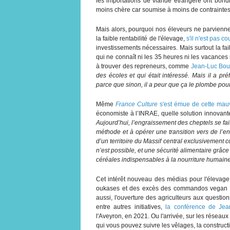
les importations de viande étrangère ont bo
moins chère car soumise à moins de contraintes.
Mais alors, pourquoi nos éleveurs ne parvienne
la faible rentabilité de l'élevage,
s'il n'est pas c
investissements nécessaires. Mais surtout la faib
qui ne connaît ni les 35 heures ni les vacances 
à trouver des repreneurs, comme
Jean-Luc Bouj
des écoles et qui était intéressé. Mais il a pr
parce que sinon, il a peur que ça le plombe pou
Même
France Culture
s'est émue de cette mau
économiste à l’INRAE, quelle solution innovante
Aujourd’hui, l’engraissement des cheptels se fait
méthode et à opérer une transition vers de l’e
d’un territoire du Massif central exclusivement c
n’est possible, et une sécurité alimentaire grâce
céréales indispensables à la nourriture humaine
Cet intérêt nouveau des médias pour l'élevage, 
oukases et des excès des commandos vegan qu
aussi, l'ouverture des agriculteurs aux questi
entre autres initiatives,
la conférence de Jea
l'Aveyron, en 2021. Ou l'arrivée, sur les résea
qui vous pouvez suivre les vêlages, la constructi