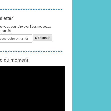
letter
z-vous pour être averti des nouveaux
s publiés.
éo du moment