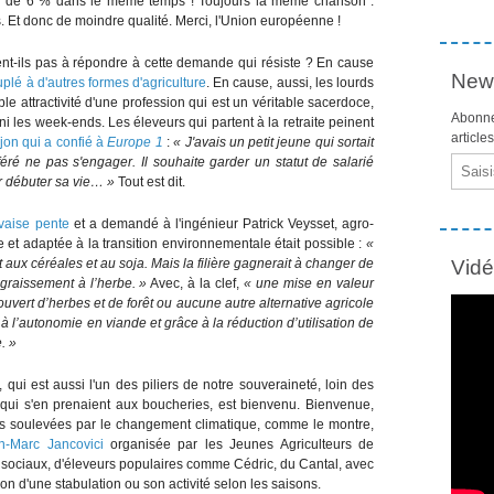
ndi de 6 % dans le même temps ! Toujours la même chanson :
 Et donc de moindre qualité. Merci, l'Union européenne !
nt-ils pas à répondre à cette demande qui résiste ? En cause
News
ouplé à d'autres formes d'agriculture
. En cause, aussi, les lourds
le attractivité d'une profession qui est un véritable sacerdoce,
Abonne
ni les week-ends. Les éleveurs qui partent à la retraite peinent
article
on qui a confié à
Europe 1
:
« J'avais un petit jeune qui sortait
éféré ne pas s'engager. Il souhaite garder un statut de salarié
Email
r débuter sa vie… »
Tout est dit.
vaise pente
et a demandé à l'ingénieur Patrick Veysset, agro-
 et adaptée à la transition environnementale était possible :
«
 aux céréales et au soja. Mais la filière gagnerait à changer de
Vid
ngraissement à l’herbe. »
Avec, à la clef,
« une mise en valeur
ouvert d’herbes et de forêt ou aucune autre alternative agricole
 à l’autonomie en viande et grâce à la réduction d’utilisation de
. »
qui est aussi l'un des piliers de notre souveraineté, loin des
i s'en prenaient aux boucheries, est bienvenu. Bienvenue,
ons soulevées par le changement climatique, comme le montre,
n-Marc Jancovici
organisée par les Jeunes Agriculteurs de
ux sociaux, d'éleveurs populaires comme Cédric, du Cantal, avec
on d'une stabulation ou son activité selon les saisons.