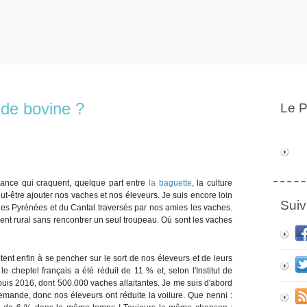
nde bovine ?
Le P
rance qui craquent, quelque part entre
la baguette
, la culture
peut-être ajouter nos vaches et nos éleveurs. Je suis encore loin
Suiv
es des Pyrénées et du Cantal traversés par nos amies les vaches.
ent rural sans rencontrer un seul troupeau. Où sont les vaches
ent enfin à se pencher sur le sort de nos éleveurs et de leurs
e cheptel français a été réduit de 11 % et, selon l'Institut de
puis 2016, dont 500.000 vaches allaitantes. Je me suis d'abord
 demande, donc nos éleveurs ont réduite la voilure. Que nenni :