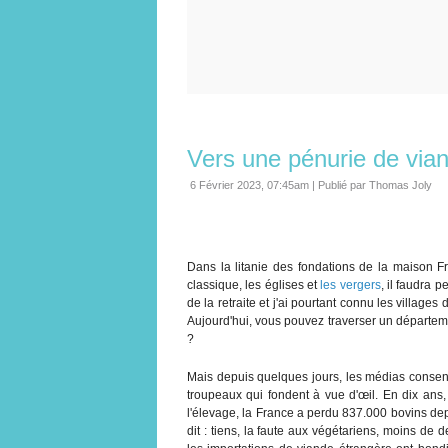
Vers une pénurie de via
6 Février 2023, 07:45am
|
Publié par Thomas Joly
Dans la litanie des fondations de la maison F
classique, les églises et
les vergers
, il faudra 
de la retraite et j'ai pourtant connu les villag
Aujourd'hui, vous pouvez traverser un départem
?
Mais depuis quelques jours, les médias consent
troupeaux qui fondent à vue d'œil. En dix ans, l
l'élevage, la France a perdu 837.000 bovins de
dit : tiens, la faute aux végétariens, moins de