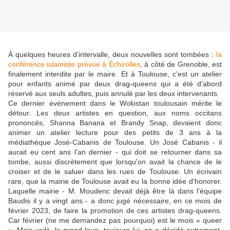
À quelques heures d'intervalle, deux nouvelles sont tombées :
la
conférence islamiste prévue à Échirolles
, à côté de Grenoble, est
finalement interdite par le maire. Et à Toulouse, c'est un atelier
pour enfants animé par deux drag-queens qui a été d'abord
réservé aux seuls adultes, puis annulé par les deux intervenants.
Ce dernier événement dans le Wokistan toulousain mérite le
détour. Les deux artistes en question, aux noms occitans
prononcés, Shanna Banana et Brandy Snap, devaient donc
animer un atelier lecture pour des petits de 3 ans à la
médiathèque José-Cabanis de Toulouse. Un José Cabanis - il
aurait eu cent ans l'an dernier - qui doit se retourner dans sa
tombe, aussi discrètement que lorsqu'on avait la chance de le
croiser et de le saluer dans les rues de Toulouse. Un écrivain
rare, que la mairie de Toulouse avait eu la bonne idée d'honorer.
Laquelle mairie - M. Moudenc devait déjà être là dans l'équipe
Baudis il y a vingt ans - a donc jugé nécessaire, en ce mois de
février 2023, de faire la promotion de ces artistes drag-queens.
Car février (ne me demandez pas pourquoi) est le mois « queer