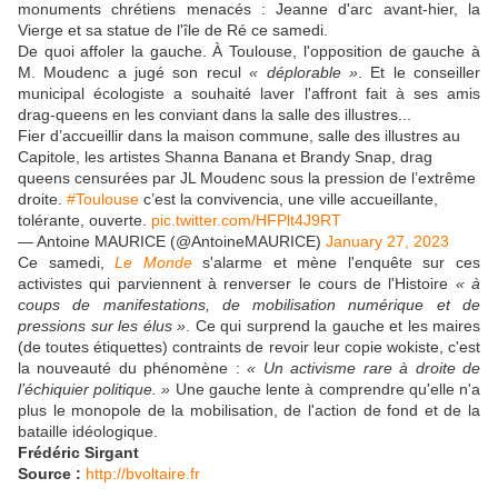
monuments chrétiens menacés : Jeanne d'arc avant-hier, la
Vierge et sa statue de l'île de Ré ce samedi.
De quoi affoler la gauche. À Toulouse, l'opposition de gauche à
M. Moudenc a jugé son recul
« déplorable »
. Et le conseiller
municipal écologiste a souhaité laver l'affront fait à ses amis
drag-queens en les conviant dans la salle des illustres...
Fier d’accueillir dans la maison commune, salle des illustres au
Capitole, les artistes Shanna Banana et Brandy Snap, drag
queens censurées par JL Moudenc sous la pression de l’extrême
droite.
#Toulouse
c’est la convivencia, une ville accueillante,
tolérante, ouverte.
pic.twitter.com/HFPlt4J9RT
— Antoine MAURICE (@AntoineMAURICE)
January 27, 2023
Ce samedi,
Le Monde
s'alarme et mène l'enquête sur ces
activistes qui parviennent à renverser le cours de l'Histoire
« à
coups de manifestations, de mobilisation numérique et de
pressions sur les élus »
. Ce qui surprend la gauche et les maires
(de toutes étiquettes) contraints de revoir leur copie wokiste, c'est
la nouveauté du phénomène :
« Un activisme rare à droite de
l’échiquier politique. »
Une gauche lente à comprendre qu'elle n'a
plus le monopole de la mobilisation, de l'action de fond et de la
bataille idéologique.
Frédéric Sirgant
Source :
http://bvoltaire.fr