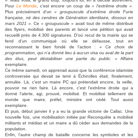
». Mais voilà, le grand loup, toujours lui, en a décidé autrement.
Pour
Le Monde
, c'est encore un coup de
« l'extrême droite »
.
Plus précisément d'un
« groupuscule d’extrême droite Furie
française, né des cendres de Génération identitaire, dissous en
mars 2021 »
. Ce
«
groupuscule » avait tout de même distribué
des flyers, mobilisé des parents et lancé une pétition qui avait
recueilli près de 4.300 signatures. D'où recul de la mairie qui se
fend d'un communiqué où elle se défausse, tout en
reconnaissant le bien fondé de l'action :
« Ce choix de
programmation, qui n’a donné lieu à aucun visa ou aval de la part
des élus, peut déstabiliser une partie du public. »
Affaire
exemplaire.
Ce même samedi, on apprenait aussi que la conférence islamiste
controversée qui devait se tenir à Échirolles était, finalement,
annulée. Là, c'est un maire PC qui prétendait encore, la veille,
pouvoir ne rien faire. Là encore, c'est l'extrême droite qui a
donné l'alerte, agi, prouvé, mobilisé. Et mobilisé tellement de
monde que maire, préfet, ministre ont cédé. Tout aussi
exemplaire.
Et puis, début janvier il y a eu la grande victoire de Callac. Une
nouvelle fois, une mobilisation initiée par Reconquête a mobilisé
militants et médias et un maire a dû céder aux demandes de la
population.
Enfin, l'autre champ de bataille concerne les symboles et les