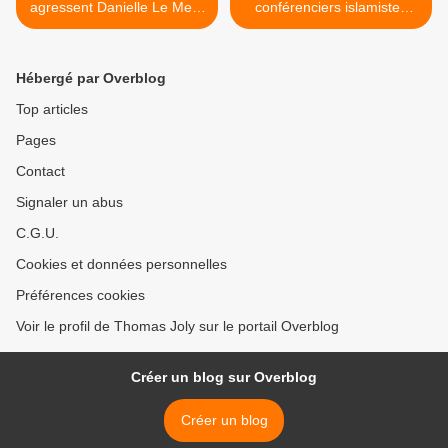
agressent Danielle Le Men,
conférenciers islamistes
Présidente des « Amis de
déprogrammés : merci qui
Callac et ses environs »
? >
Hébergé par Overblog
Top articles
Pages
Contact
Signaler un abus
C.G.U.
Cookies et données personnelles
Préférences cookies
Voir le profil de Thomas Joly sur le portail Overblog
Créer un blog sur Overblog
Créer un blog