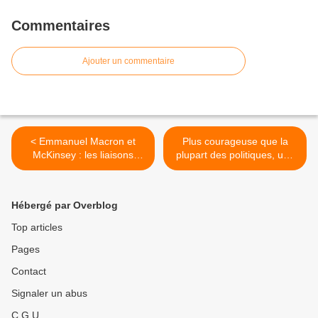
Commentaires
Ajouter un commentaire
< Emmanuel Macron et
Plus courageuse que la
McKinsey : les liaisons
plupart des politiques, une
nombreuses. Et
tiktokeuse belge dénonce
dangereuses…
les émeutiers marocains >
Hébergé par Overblog
Top articles
Pages
Contact
Signaler un abus
C.G.U.