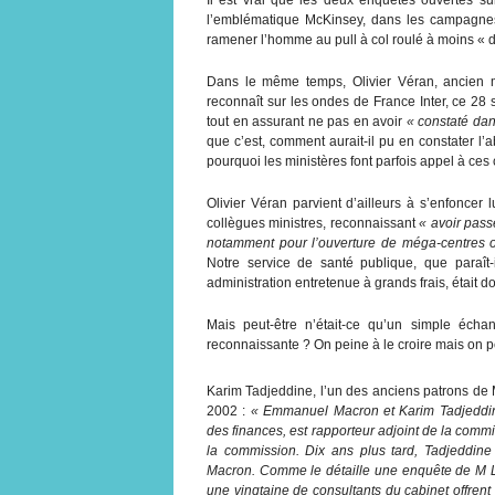
l’emblématique McKinsey, dans les campagne
ramener l’homme au pull à col roulé à moins « d
Dans le même temps, Olivier Véran, ancien m
reconnaît sur les ondes de France Inter, ce 28
tout en assurant ne pas en avoir
« constaté dan
que c’est, comment aurait-il pu en constater l
pourquoi les ministères font parfois appel à ces 
Olivier Véran parvient d’ailleurs à s’enfoncer
collègues ministres, reconnaissant
« avoir pass
notamment pour l’ouverture de méga-centres ou
Notre service de santé publique, que paraît-
administration entretenue à grands frais, était 
Mais peut-être n’était-ce qu’un simple écha
reconnaissante ? On peine à le croire mais on pe
Karim Tadjeddine, l’un des anciens patrons de 
2002 :
« Emmanuel Macron et Karim Tadjeddine
des finances, est rapporteur adjoint de la comm
la commission. Dix ans plus tard, Tadjeddin
Macron. Comme le détaille une enquête de M 
une vingtaine de consultants du cabinet offrent l