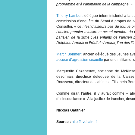
programme et à l’animation de la campagne. »
Thierry Lambert
, délégué interministériel à la
commission d’enquête du Sénat à propos de son 
Consultor,
« ce n’est d’ailleurs pas du tout le p
l’ancien premier ministre et actuel membre du 
parisien de la firme ; les enfants de l’ancien
Delphine Arnault et Frédéric Arnault, l’un des fil
Martin Bohmert
, ancien délégué des Jeunes ave
accusé d’agression sexuelle
par une militante, 
Marguerite Cazeneuve, ancienne de McKinsey
désormais directrice déléguée de la Caisse 
Rousseau, directeur de cabinet d’Élisabeth Bor
Comme dirait l’autre, il y aurait comme « 
d’« insouciance ». À la justice de trancher, déso
Nicolas Gauthier
Source :
http://bvoltaire.fr