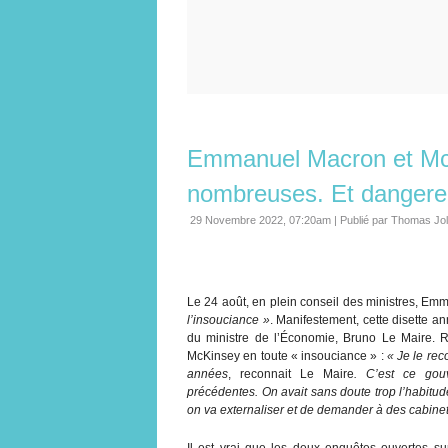
Emmanuel Macron et McKi
nombreuses. Et danger
29 Novembre 2022, 07:20am
|
Publié par Thomas Jo
Le 24 août, en plein conseil des ministres, 
l’insouciance »
. Manifestement, cette disette 
du ministre de l’Économie, Bruno Le Maire. 
McKinsey en toute « insouciance » :
« Je le rec
années
, reconnait Le Maire
. C’est ce gou
précédentes. On avait sans doute trop l’habitude 
on va externaliser et de demander à des cabinet
Il est vrai que les deux enquêtes ouvertes su