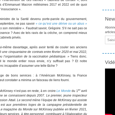
s d’Emmanuel Macron millésimes 2017 et 2022 ont de quoi
’insouciance ».
News
inistre de la Santé devenu porte-parole du gouvernement,
 septembre, ne pas savoir
« ce qu’est une dérive ou un abus »
Abonne
s son ministère »
. Faudrait savoir, Grégoire. S’il ne sait pas ce
article
’absence ? Avec de tels ravis de la crèche, on comprend mieux
cabinets privés.
Email
 lui-même davantage, après avoir tenté de couler ses anciens
é une cinquantaine de contrats entre février 2020 et mai 2022,
 l’organisation de la vaccination pédiatrique. »
Tiens donc.
il le monde entier nous envie, n’y suffisait pas ? Et notre
Vid
donc incapable d’assumer une telle tâche ?
nge de bons services : à l’Américain McKinsey, la France
ut constater a minima un faisceau de liens fourni.
er
McKinsey n’est pas en reste, à en croire
Le Monde
du 1
avril
 se connaissent depuis 2007. Le premier, jeune inspecteur
ission Attali. Le second mène l’équipe de McKinsey qui assiste
e est aux premières loges de la campagne présidentielle de
Le magazine du Monde sur McKinsey publiée en février 2021,
eurs services, à titre personnel, contribuant à l’élaboration du