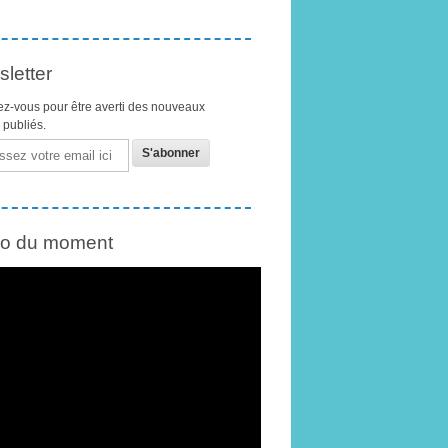
letter
z-vous pour être averti des nouveaux
s publiés.
éo du moment