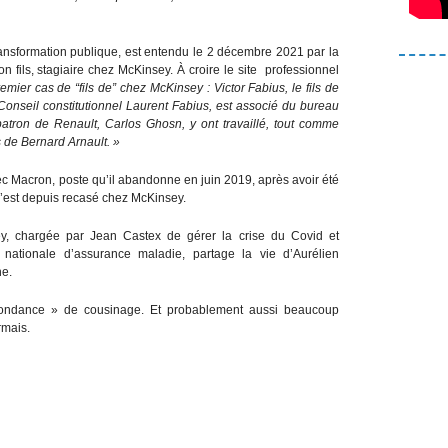
 transformation publique, est entendu le 2 décembre 2021 par la
fils, stagiaire chez McKinsey. À croire le site professionnel
remier cas de “fils de” chez McKinsey : Victor Fabius, le fils de
Conseil constitutionnel Laurent Fabius, est associé du bureau
 patron de Renault, Carlos Ghosn, y ont travaillé, tout comme
s de Bernard Arnault. »
c Macron, poste qu’il abandonne en juin 2019, après avoir été
s’est depuis recasé chez McKinsey.
, chargée par Jean Castex de gérer la crise du Covid et
nationale d’assurance maladie, partage la vie d’Aurélien
ne.
abondance » de cousinage. Et probablement aussi beaucoup
rmais.