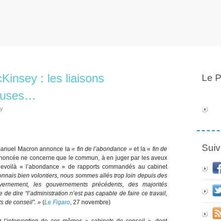
nsey : les liaisons
Le P
euses…
ly
Suiv
Emmanuel Macron annonce la
« fin de l’abondance »
et la «
fin de
annoncée ne concerne que le commun, à en juger par les aveux
Revoilà « l’abondance » de rapports commandés au cabinet
onnais bien volontiers, nous sommes allés trop loin depuis des
vernement, les gouvernements précédents, des majorités
de dire “l’administration n’est pas capable de faire ce travail,
s de conseil”. »
(
Le Figaro
, 27 novembre)
r l’intervention de ces mêmes « cabinets de conseil », dont