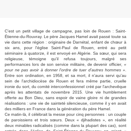
C'est un petit village de campagne, pas loin de Rouen : Saint-
Étienne-du-Rouvray. Le père Jacques Hamel avait passé toute sa
vie dans cette région : originaire de Darnétal, enfant de chœur à
six ans, pour l'église Saint-Paul de Rouen, entré au petit
séminaire à quatorze, il est envoyé en Algérie. Sa sœur, qui sera
religieuse, témoigne qu'il refusa toujours, malgré ses
performances lors de son service militaire, de devenir officier,
«
pour ne pas avoir à donner l'ordre de tuer d'autres hommes »
.
Entre son ordination, en 1958, et sa mort, il n'aura servi qu'au
sein de l'archidiocèse de Rouen et fera même partie, cruelle
ironie du sort, du comité interconfessionnel créé par l'archevêque
après les attentats de novembre 2015. Une vie humblement
offerte au Bon Dieu, sans espoir de vaine gloire ni de grandes
réalisations : une vie de sainteté silencieuse, comme il y en avait
des milliers en France dans la génération du père Hamel.
Ce matin-là, il célébrait la messe pour cinq personnes : un couple
de paroissiens et trois sœurs. Deux « djihadistes », en réalité
deux minables radicalisés (comme dans la plupart des cas), sont