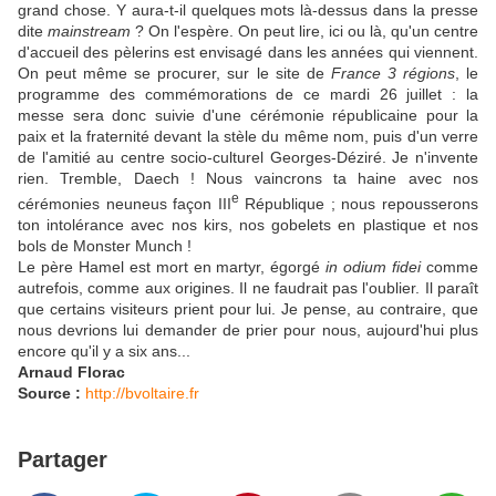
grand chose. Y aura-t-il quelques mots là-dessus dans la presse
dite
mainstream
? On l'espère. On peut lire, ici ou là, qu'un centre
d'accueil des pèlerins est envisagé dans les années qui viennent.
On peut même se procurer, sur le site de
France 3 régions
, le
programme des commémorations de ce mardi 26 juillet : la
messe sera donc suivie d'une cérémonie républicaine pour la
paix et la fraternité devant la stèle du même nom, puis d'un verre
de l'amitié au centre socio-culturel Georges-Déziré. Je n'invente
rien. Tremble, Daech ! Nous vaincrons ta haine avec nos
e
cérémonies neuneus façon III
République ; nous repousserons
ton intolérance avec nos kirs, nos gobelets en plastique et nos
bols de Monster Munch !
Le père Hamel est mort en martyr, égorgé
in odium fidei
comme
autrefois, comme aux origines. Il ne faudrait pas l'oublier. Il paraît
que certains visiteurs prient pour lui. Je pense, au contraire, que
nous devrions lui demander de prier pour nous, aujourd'hui plus
encore qu'il y a six ans...
Arnaud Florac
Source :
http://bvoltaire.fr
Partager