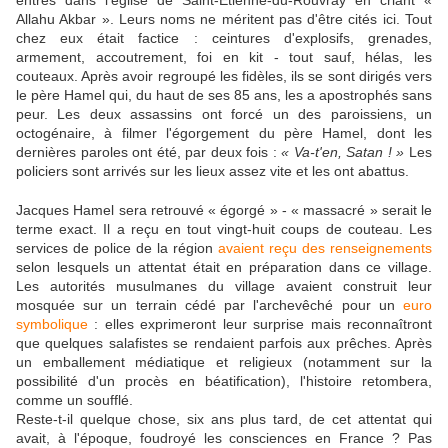
entrés dans l'église de Saint-Étienne-du-Rouvray en criant «
Allahu Akbar ». Leurs noms ne méritent pas d'être cités ici. Tout
chez eux était factice : ceintures d'explosifs, grenades,
armement, accoutrement, foi en kit - tout sauf, hélas, les
couteaux. Après avoir regroupé les fidèles, ils se sont dirigés vers
le père Hamel qui, du haut de ses 85 ans, les a apostrophés sans
peur. Les deux assassins ont forcé un des paroissiens, un
octogénaire, à filmer l'égorgement du père Hamel, dont les
dernières paroles ont été, par deux fois :
« Va-t'en, Satan ! »
Les
policiers sont arrivés sur les lieux assez vite et les ont abattus.
Jacques Hamel sera retrouvé « égorgé » - « massacré » serait le
terme exact. Il a reçu en tout vingt-huit coups de couteau. Les
services de police de la région
avaient reçu des renseignements
selon lesquels un attentat était en préparation dans ce village.
Les autorités musulmanes du village avaient construit leur
mosquée sur un terrain cédé par l'archevêché pour un
euro
symbolique
: elles exprimeront leur surprise mais reconnaîtront
que quelques salafistes se rendaient parfois aux prêches. Après
un emballement médiatique et religieux (notamment sur la
possibilité d'un procès en béatification), l'histoire retombera,
comme un soufflé.
Reste-t-il quelque chose, six ans plus tard, de cet attentat qui
avait, à l'époque, foudroyé les consciences en France ? Pas