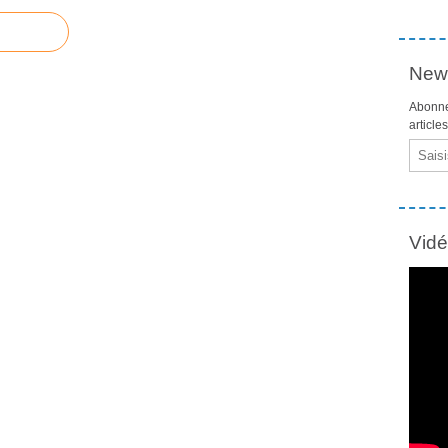
News
Abonne
article
Email
Vid