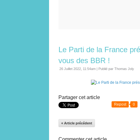
Le Parti de la France pr
vous des BBR !
26 Juillet 2022, 11:54am
|
Publié par Thomas Joly
Partager cet article
Repost
0
« Article précédent
Commenter cet article