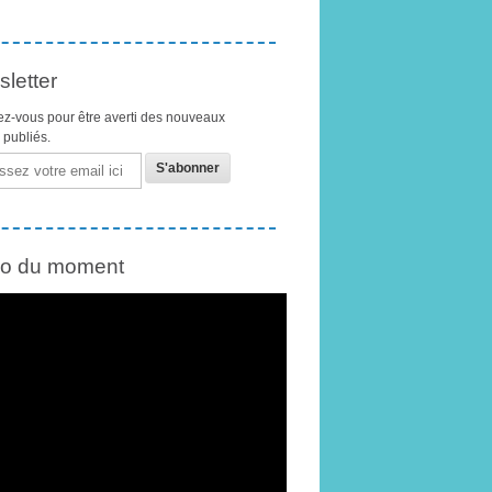
letter
z-vous pour être averti des nouveaux
s publiés.
éo du moment