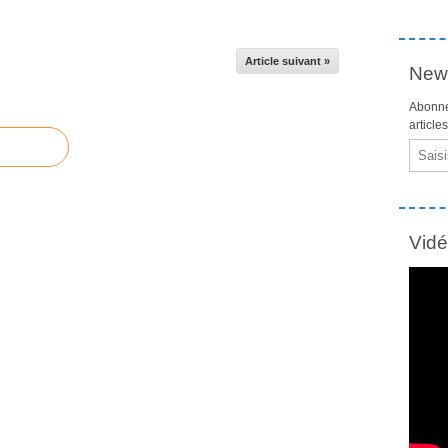
Article suivant »
News
Abonne
article
Email
Vid