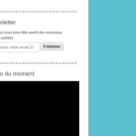
letter
z-vous pour être averti des nouveaux
s publiés.
éo du moment