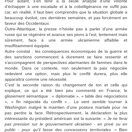
Pour autant, s’en tenir à la seule analyse d’une volonté
d’échapper à une escalade et à la cobelligérance ne suffit pas
car, en réalité, il faut bien comprendre que la situation globale a
beaucoup évolué, ces dernières semaines, et pas forcément en
faveur des Occidentaux.
Outre-Atlantique, la presse n’hésite pas à parler d’une armée
russe qui se régénère et avance ses pions à l’est, lentement mais
sûrement, face à une armée ukrainienne affaiblie et
insuffisamment équipée.
Autre constat : les conséquences économiques de la guerre et
des sanctions commencent à durement se faire ressentir et
s’accompagnent de perspectives alarmantes de famines dans le
monde. Dans ce contexte, non seulement la paix négociée
redevient une option, mais plus le conflit durera, plus elle
apparaîtra comme une nécessité.
C’est la seconde raison du changement de ton et celle qui
explique, ce qui a été bien peu commenté en France, le
glissement sémantique : « diplomatie », « table des négociations
», « fin négociée du conflit »… Le vent semble tourner à
Washington malgré le maintien d’une posture martiale pour ne
pas perdre la face. Rétrospectivement, la déclaration la plus
intéressante du président américain est la suivante:
« Je ne ferai
pas pression sur le gouvernement ukrainien - en privé ou en
public - pour qu'il fasse des concessions territoriales. »
Bien