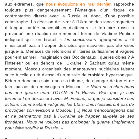
aux extrêmes, que
nous évoquions en mai dernier
, rapproche
toujours plus dangereusement l’Amérique d’un risque de
confrontation directe avec la Russie et, donc, d’une possible
catastrophe. La décision de livrer à l’Ukraine des lance-roquettes
à longue portée susceptibles d’atteindre le territoire russe a
provoqué une réaction extrêmement ferme de Vladimir Poutine
indiquant qu’il en tirerait
« les conclusions appropriées »
et
n’hésiterait pas à frapper des sites qui n’avaient pas été visés
jusque-là. Menaces de rétorsions militaires suffisamment vagues
pour enflammer l’imagination des Occidentaux : quelles cibles ? À
l’intérieur ou en dehors de l’Ukraine ? Sachant qu’au même
moment, Moscou organisait des manœuvres nucléaires faisant
suite à celle du tir d’essai d’un missile de croisière hypersonique.
Biden a donc pris soin, dans sa tribune, de changer de ton et de
faire passer des messages à Moscou :
« Nous ne recherchons
pas une guerre entre l’OTAN et la Russie. Bien que je sois
fortement en désaccord avec M. Poutine, et que je considère ses
actions comme étant indignes, les États-Unis n’essaieront pas de
provoquer son éviction à Moscou.
[...]
Nous n’encourageons pas
et ne permettons pas à l’Ukraine de frapper au-delà de ses
frontières. Nous ne voulons pas prolonger la guerre simplement
pour faire souffrir la Russie. »