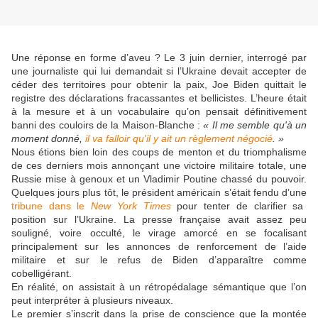
Une réponse en forme d’aveu ? Le 3 juin dernier, interrogé par
une journaliste qui lui demandait si l’Ukraine devait accepter de
céder des territoires pour obtenir la paix, Joe Biden quittait le
registre des déclarations fracassantes et bellicistes. L’heure était
à la mesure et à un vocabulaire qu’on pensait définitivement
banni des couloirs de la Maison-Blanche :
« Il me semble qu'à un
moment donné,
il va falloir qu'il y ait un règlement négocié
. »
Nous étions bien loin des coups de menton et du triomphalisme
de ces derniers mois annonçant une victoire militaire totale, une
Russie mise à genoux et un Vladimir Poutine chassé du pouvoir.
Quelques jours plus tôt, le président américain s’était fendu d’une
tribune dans le
New York Times
pour tenter de clarifier sa
position sur l’Ukraine. La presse française avait assez peu
souligné, voire occulté, le virage amorcé en se focalisant
principalement sur les annonces de renforcement de l’aide
militaire et sur le refus de Biden d’apparaître comme
cobelligérant.
En réalité, on assistait à un rétropédalage sémantique que l’on
peut interpréter à plusieurs niveaux.
Le premier s’inscrit dans la prise de conscience que la montée