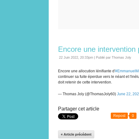
Encore une intervention 
22 Juin 2022, 20:33pm
|
Publié par Thomas Joly
Encore une allocution lénifiante d'
#EmmanuelM
continuer sa fuite éperdue vers le néant et l'inél
doit retenir de cette intervention.
— Thomas Joly (@ThomasJoly60)
June 22, 20
Partager cet article
Repost
0
« Article précédent