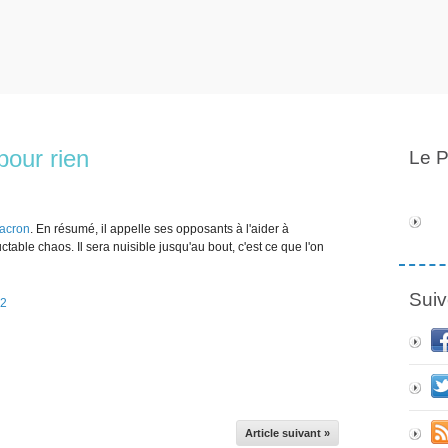
pour rien
Le P
acron
. En résumé, il appelle ses opposants à l'aider à
uctable chaos. Il sera nuisible jusqu'au bout, c'est ce que l'on
Suiv
22
Article suivant »