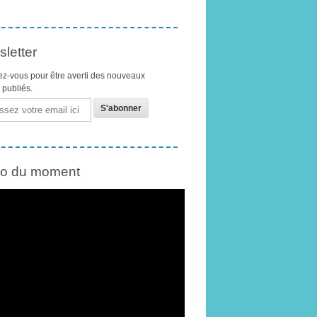
letter
z-vous pour être averti des nouveaux
s publiés.
éo du moment