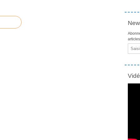
News
Abonne
article
Email
Vid