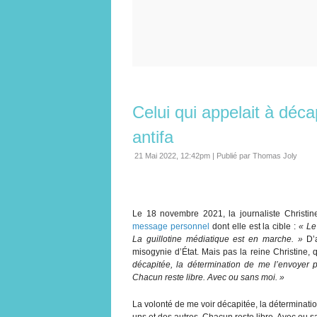
Celui qui appelait à déca
antifa
21 Mai 2022, 12:42pm
|
Publié par Thomas Joly
Le 18 novembre 2021, la journaliste Christin
message personnel
dont elle est la cible :
« Le
La guillotine médiatique est en marche. »
D’a
misogynie d’État. Mais pas la reine Christine, 
décapitée, la détermination de me l’envoyer 
Chacun reste libre. Avec ou sans moi. »
La volonté de me voir décapitée, la déterminati
uns et des autres. Chacun reste libre. Avec ou s