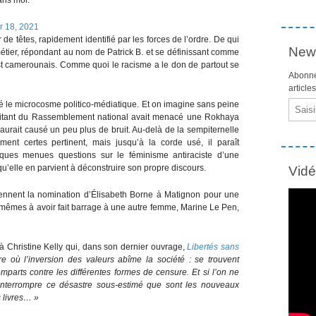
 18, 2021
 de têtes, rapidement identifié par les forces de l’ordre. De qui
News
e métier, répondant au nom de Patrick B. et se définissant comme
B. est camerounais. Comme quoi le racisme a le don de partout se
Abonne
article
Email
nlé le microcosme politico-médiatique. Et on imagine sans peine
militant du Rassemblement national avait menacé une Rokhaya
aurait causé un peu plus de bruit. Au-delà de la sempiternelle
nt certes pertinent, mais jusqu’à la corde usé, il paraît
ques menues questions sur le féminisme antiraciste d’une
u’elle en parvient à déconstruire son propre discours.
Vid
iennent la nomination d’Élisabeth Borne à Matignon pour une
s mêmes à avoir fait barrage à une autre femme, Marine Le Pen,
n à Christine Kelly qui, dans son dernier ouvrage,
Libertés sans
 où l’inversion des valeurs abîme la société : se trouvent
arts contre les différentes formes de censure. Et si l’on ne
ni interrompre ce désastre sous-estimé que sont les nouveaux
 livres… »