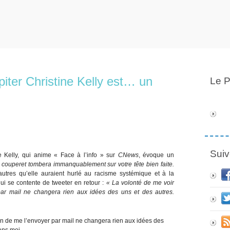
piter Christine Kelly est… un
Le P
Suiv
e Kelly, qui anime « Face à l’info » sur
CNews
, évoque un
 couperet tombera immanquablement sur votre tête bien faite.
utres qu’elle auraient hurlé au racisme systémique et à la
qui se contente de tweeter en retour :
« La volonté de me voir
par mail ne changera rien aux idées des uns et des autres.
on de me l’envoyer par mail ne changera rien aux idées des
ans moi.