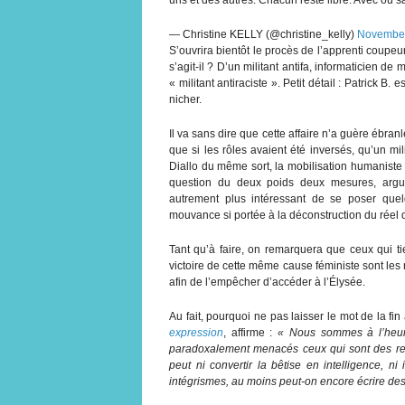
— Christine KELLY (@christine_kelly)
November
S’ouvrira bientôt le procès de l’apprenti coupeur
s’agit-il ? D’un militant antifa, informaticien d
« militant antiraciste ». Petit détail : Patrick 
nicher.
Il va sans dire que cette affaire n’a guère ébra
que si les rôles avaient été inversés, qu’un 
Diallo du même sort, la mobilisation humaniste 
question du deux poids deux mesures, argume
autrement plus intéressant de se poser quel
mouvance si portée à la déconstruction du réel q
Tant qu’à faire, on remarquera que ceux qui t
victoire de cette même cause féministe sont le
afin de l’empêcher d’accéder à l’Élysée.
Au fait, pourquoi ne pas laisser le mot de la fi
expression
, affirme :
« Nous sommes à l’heure
paradoxalement menacés ceux qui sont des remp
peut ni convertir la bêtise en intelligence, 
intégrismes, au moins peut-on encore écrire des