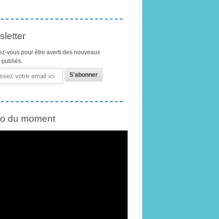
letter
z-vous pour être averti des nouveaux
s publiés.
éo du moment