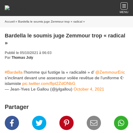
MENU
Accueil
» Bardella le soumis juge Zemmour trop « radical »
Bardella le soumis juge Zemmour trop « radical
»
Publié le 05/10/2021 à 06:03
Par
Thomas Joly
#Bardella
l’homme qui fustige la « radicalité » d’⁦ ⁦
@ZemmourEric
s’inclinant devant une assesseur voilée revêtue de l’uniforme ☪️
islamiste
pic.twitter.com/8pt2ZdONbG
— Jean-Yves Le Gallou (@jylgallou)
October 4, 2021
Partager