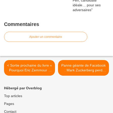
Commentaires
Ajouter un commentaire
< Sortie prochaine du livre «
Panne géante de Facebook
Pourquoi Eric Zemmour ?
: Mark Zuckerberg perd
La droite nationale à l'heure
plus de 6 milliards de
du choix »
dollars en quelques heures
>
Hébergé par Overblog
Top articles
Pages
Contact