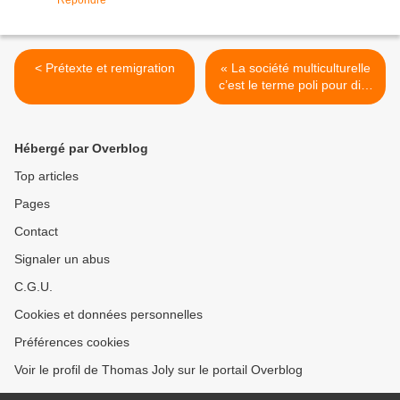
Répondre
< Prétexte et remigration
« La société multiculturelle
c’est le terme poli pour dire
la fin de la société française
» >
Hébergé par Overblog
Top articles
Pages
Contact
Signaler un abus
C.G.U.
Cookies et données personnelles
Préférences cookies
Voir le profil de Thomas Joly sur le portail Overblog