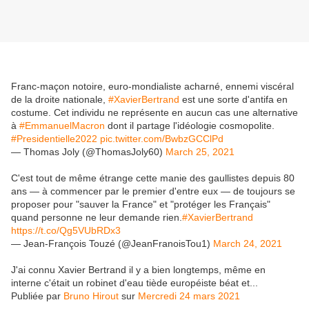
Franc-maçon notoire, euro-mondialiste acharné, ennemi viscéral
de la droite nationale,
#XavierBertrand
est une sorte d'antifa en
costume. Cet individu ne représente en aucun cas une alternative
à
#EmmanuelMacron
dont il partage l'idéologie cosmopolite.
#Presidentielle2022
pic.twitter.com/BwbzGCClPd
— Thomas Joly (@ThomasJoly60)
March 25, 2021
C'est tout de même étrange cette manie des gaullistes depuis 80
ans — à commencer par le premier d'entre eux — de toujours se
proposer pour "sauver la France" et "protéger les Français"
quand personne ne leur demande rien.
#XavierBertrand
https://t.co/Qg5VUbRDx3
— Jean-François Touzé (@JeanFranoisTou1)
March 24, 2021
J'ai connu Xavier Bertrand il y a bien longtemps, même en
interne c'était un robinet d'eau tiède européiste béat et...
Publiée par
Bruno Hirout
sur
Mercredi 24 mars 2021