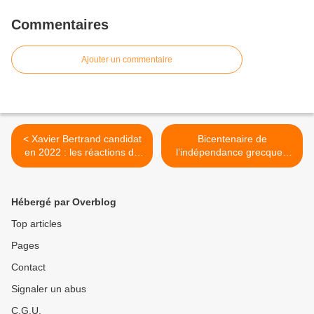
Commentaires
Ajouter un commentaire
< Xavier Bertrand candidat
Bicentenaire de
en 2022 : les réactions de
l’indépendance grecque :
Thomas Joly, J-F Touzé et
rendons à la Grèce
Bruno Hirout
l’hommage qu’elle mérite >
Hébergé par Overblog
Top articles
Pages
Contact
Signaler un abus
C.G.U.