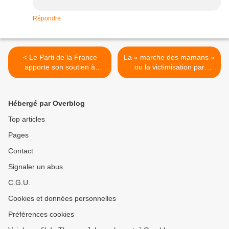
Répondre
< Le Parti de la France
La « marche des mamans »
apporte son soutien à
ou la victimisation par
Esteban Morillo et Samuel
l’infantilisation >
Dufour
Hébergé par Overblog
Top articles
Pages
Contact
Signaler un abus
C.G.U.
Cookies et données personnelles
Préférences cookies