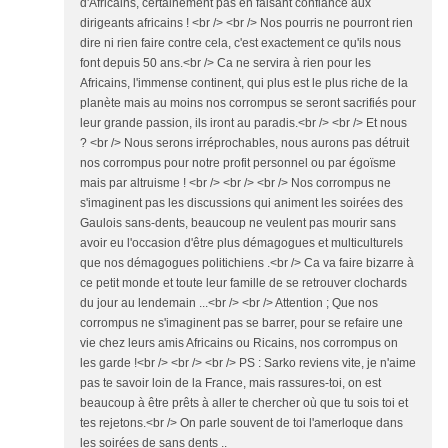
d'Africains, certainement pas en faisant confiance aux
dirigeants africains ! <br /> <br /> Nos pourris ne pourront rien
dire ni rien faire contre cela, c'est exactement ce qu'ils nous
font depuis 50 ans.<br /> Ca ne servira à rien pour les
Africains, l'immense continent, qui plus est le plus riche de la
planète mais au moins nos corrompus se seront sacrifiés pour
leur grande passion, ils iront au paradis.<br /> <br /> Et nous
? <br /> Nous serons irréprochables, nous aurons pas détruit
nos corrompus pour notre profit personnel ou par égoïsme
mais par altruisme ! <br /> <br /> <br /> Nos corrompus ne
s'imaginent pas les discussions qui animent les soirées des
Gaulois sans-dents, beaucoup ne veulent pas mourir sans
avoir eu l'occasion d'être plus démagogues et multiculturels
que nos démagogues politichiens .<br /> Ca va faire bizarre à
ce petit monde et toute leur famille de se retrouver clochards
du jour au lendemain ...<br /> <br /> Attention ; Que nos
corrompus ne s'imaginent pas se barrer, pour se refaire une
vie chez leurs amis Africains ou Ricains, nos corrompus on
les garde !<br /> <br /> <br /> PS : Sarko reviens vite, je n'aime
pas te savoir loin de la France, mais rassures-toi, on est
beaucoup à être prêts à aller te chercher où que tu sois toi et
tes rejetons.<br /> On parle souvent de toi l'amerloque dans
les soirées de sans dents ..