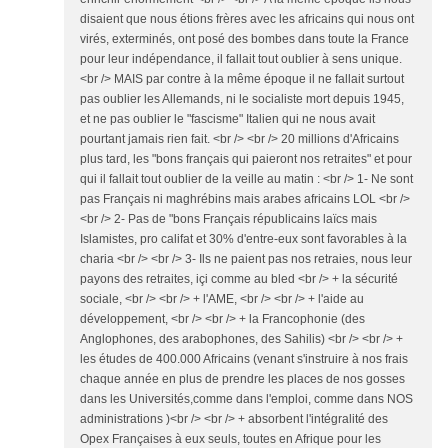
disaient que nous étions frères avec les africains qui nous ont
virés, exterminés, ont posé des bombes dans toute la France
pour leur indépendance, il fallait tout oublier à sens unique.
<br /> MAIS par contre à la même époque il ne fallait surtout
pas oublier les Allemands, ni le socialiste mort depuis 1945,
et ne pas oublier le "fascisme" Italien qui ne nous avait
pourtant jamais rien fait. <br /> <br /> 20 millions d'Africains
plus tard, les "bons français qui paieront nos retraites" et pour
qui il fallait tout oublier de la veille au matin : <br /> 1- Ne sont
pas Français ni maghrébins mais arabes africains LOL <br />
<br /> 2- Pas de "bons Français républicains laïcs mais
Islamistes, pro califat et 30% d'entre-eux sont favorables à la
charia <br /> <br /> 3- Ils ne paient pas nos retraies, nous leur
payons des retraites, içi comme au bled <br /> + la sécurité
sociale, <br /> <br /> + l'AME, <br /> <br /> + l'aide au
développement, <br /> <br /> + la Francophonie (des
Anglophones, des arabophones, des Sahilis) <br /> <br /> +
les études de 400.000 Africains (venant s'instruire à nos frais
chaque année en plus de prendre les places de nos gosses
dans les Universités,comme dans l'emploi, comme dans NOS
administrations )<br /> <br /> + absorbent l'intégralité des
Opex Françaises à eux seuls, toutes en Afrique pour les