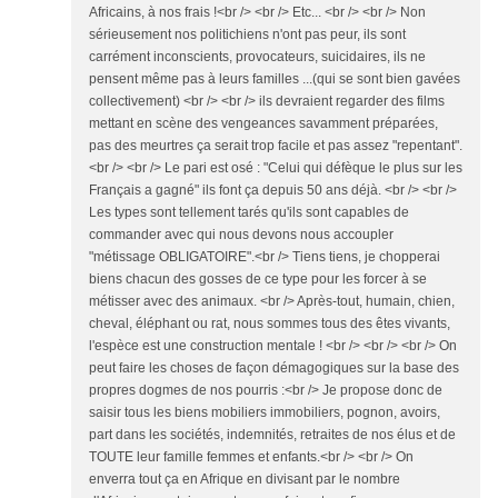
Africains, à nos frais !<br /> <br /> Etc... <br /> <br /> Non
sérieusement nos politichiens n'ont pas peur, ils sont
carrément inconscients, provocateurs, suicidaires, ils ne
pensent même pas à leurs familles ...(qui se sont bien gavées
collectivement) <br /> <br /> ils devraient regarder des films
mettant en scène des vengeances savamment préparées,
pas des meurtres ça serait trop facile et pas assez "repentant".
<br /> <br /> Le pari est osé : "Celui qui défèque le plus sur les
Français a gagné" ils font ça depuis 50 ans déjà. <br /> <br />
Les types sont tellement tarés qu'ils sont capables de
commander avec qui nous devons nous accoupler
"métissage OBLIGATOIRE".<br /> Tiens tiens, je chopperai
biens chacun des gosses de ce type pour les forcer à se
métisser avec des animaux. <br /> Après-tout, humain, chien,
cheval, éléphant ou rat, nous sommes tous des êtes vivants,
l'espèce est une construction mentale ! <br /> <br /> <br /> On
peut faire les choses de façon démagogiques sur la base des
propres dogmes de nos pourris :<br /> Je propose donc de
saisir tous les biens mobiliers immobiliers, pognon, avoirs,
part dans les sociétés, indemnités, retraites de nos élus et de
TOUTE leur famille femmes et enfants.<br /> <br /> On
enverra tout ça en Afrique en divisant par le nombre