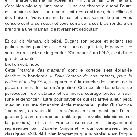
en « marge des manifs lycéennes » il y a un an. Une maman,
c’est bien mieux qu’une mère : l’une est charnelle quand l’autre
est administrative. Une maman fait des confitures, des câlins et
des baisers. Vous rassure la nuit et vous soigne le jour. Vous
console contre son cœur et vous serre dans ses bras ronds. S’en
prendre à une maman, c’est vraiment dégoûtant.
Et qui dit Maman, dit bébé. Suçant son pouce et agitant ses
petites mains potelées. Il ne sait pas ce qu’il fait, le pauvret, ce
serait bien injuste de le gronder. S’attaquer à un bébé, c’est d’une
grande cruauté.
Bref on voit, l’idée.
Cette “
marche des mamans
” dont le cortège s’est ébranlée
derrière la banderole «
Pour l’amour de nos enfants, pour la
justice et la dignité
», s’apparente à la marche des mères de la
place du mois de mai en Argentine. Cela exhale des odeurs de
persécution, de dictature et de mères courage prêtes à subir
l’une et dénoncer l’autre pour savoir ce qui est arrivé à leur petit,
avec un sus une dimension école maternelle : puisqu’il s’agit de
“mamans”, on vous dit ! Un scénario mis au point, par l’ultra-
gauche (autant de drapeaux antifas que de voiles islamiques sur
le parcours), et la « France insoumise » – bruyamment
représentée par Danielle Simonnet – qui connaissent leurs
classiques. Voilà déjà bien longtemps que la banlieue est l’orgue