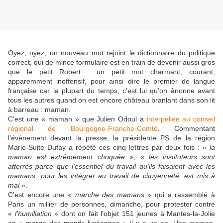
Oyez, oyez, un nouveau mot rejoint le dictionnaire du politique
correct, qui de mince formulaire est en train de devenir aussi gros
que le petit Robert : un petit mot charmant, courant,
apparemment inoffensif, pour ainsi dire le premier de langue
française car la plupart du temps, c’est lui qu’on ânonne avant
tous les autres quand on est encore château branlant dans son lit
à barreau : maman.
C’est une « maman » que Julien Odoul a
interpellée au conseil
régional de Bourgogne-Franche-Comté
. Commentant
l’événement devant la presse, la présidente PS de la région
Marie-Suite Dufay a répété ces cinq lettres par deux fois : «
la
maman est extrêmement choquée
», «
les instituteurs sont
atterrés parce que l’essentiel du travail qu’ils faisaient avec les
mamans, pour les intégrer au travail de citoyenneté, est mis à
mal
».
C’est encore une «
marche des mamans
» qui a rassemblé à
Paris un millier de personnes, dimanche, pour protester contre
«
l’humiliation
» dont on fait l’objet 151 jeunes à Mantes-la-Jolie