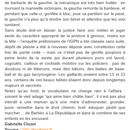
de barbarie de la gauche, la mécanique est très bien huilée : en
tournant la manivelle victimaire, la gauche remonte la banlieue, et
pendant que celle-ci, gonflée à bloc, joue sa partition sur le pavé,
la gauche n’a plus qu’à tendre son béret et attendre que les voix
tombent.
Sans doute doit-on laisser la justice faire son métier et juger
seule du caractère approprié de la posture à genoux, mains sur
la tête – l’enquête préliminaire de l’IGPN a été classée sans suite,
dépôt de plainte a été à nouveau déposé avec constitution cette
fois de partie civile – mais ce n’était pas de gentils poupons à
peine levés de la sieste qui durant plusieurs jours ont lancé,
cagoulés, cailloux et cocktails molotov sur les policiers : pas de
doudous ni de biberons, mais des bâtons, des battes de base-
ball et du gaz lacrymogène. Les gaillards avaient entre 13 et 21
ans, certains de ces beaux bébés étaient donc depuis longtemps
majeurs et vaccinés.
Notez qu’au fond, le vocabulaire ne change rien à l’affaire :
suivant le vieil adage “qui aime bien châtie bien”, il n’est pas plus
interdit à une maman qu’à une mère d’admonester, gronder,
punir, remettre dans le droit chemin, bref, éduquer plutôt que
marcher… de Barbès à La République et dans la combine de ses
enfants en les excusant.
Gabrielle Cluzel
Source :
http://bvoltaire.fr