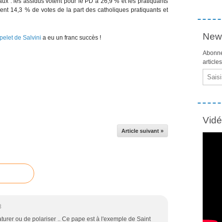
aux : les assidus votent pour le PD à 26,9 % et les pratiquants
nt 14,3 % de votes de la part des catholiques pratiquants et
News
pelet de Salvini
a eu un franc succès !
Abonne
article
Email
Vid
Article suivant »
8
aturer ou de polariser .. Ce pape est à l'exemple de Saint