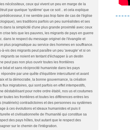
 les nécéssiteux, ceux qui vivent un peu en marge de la
ruit par quelque 'système' que ce soit .. et cela explique
rédécesseur, il ne semble pas trop faire de cas de l'église
héologique), ses traditions parfois un peu surréalistes et ses
ors dans la simplicité d'une plus grande proximité avec ceux
n crise tels que les pauvres, les migrants de pays en guerre
c. dans le respect du message originel de l'évangile et
façon plus pragmatique au service des hommes en souffrance.
à-vis des migrants peut paraître un peu 'aveugle' et si on
 migrants se noient en tentant d'échapper à un destin
 ne peut pas non plus ouvrir toutes les frontières
e béat et sans réciprocité humaniste dans les pays
e répondre par une quête d'équilibre interculturel et avant
 paix et la démocratie, la bonne gouvernance, la création
flux migratoires, qui sont parfois en effet intempestifs,
me déstabilisant pour notre ordre établi, nos us et coutumes
r toutes les frontières et toutes les différences entres les
êts (matériels) contradictoires et des personnes ou systèmes
rage à ces évolutions et ideaux humanistes et puis il
turelle et civilisationnelle de l'humanité qui constitue sa
pect des pays hôtes, tout autant que le respect des
agner sur le chemin de l'intégration.