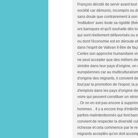
François décidé de servir avant tout
société car démunis, incompris ou dét
sans doute que contrairement à son p
'institution' avec toute sa rigidité (t
ors baroques et qu'il souhaite dès l
qui sont réellement défavorisés ou e
ou dont l'économie est en déroute et
dans l'esprit de Vativan II être de 
Certes son approche humanitaire vis-
ne peut accepter que des milliers de
sinistre dans leur pays d'origine, on
européennes car au multiculturalism
d'origine des migrants, il convient d
tout par la promotion de l'espoir, la
d'emplois dans les pays d'origine des 
voire qui peuvent constituer un séis
.. Or on en est pas encore à supprime
hommes .. Il y a encore trop d'intér
parfois malintentionnés qui font bar
convient de respecter la diversité cul
richesse et cela commence par le res
migrants acceptés qu'on doit accomp