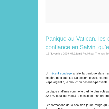
Panique au Vatican, les c
confiance en Salvini qu’
12 Novembre 2019, 07:12am
|
Publié par Thomas Jo
Un
récent sondage
a jeté la panique dans les 
matière politique, les Italiens ont plus confian
Papa argentin, le chouchou des bien-pensants.
La Ligue s’affirme comme le parti le plus voté pa
32,7 %, ceux qui vont à la messe de manière fré
Les formations de la coalition jaune-rouge qui