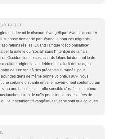
11/2019 11:11
glement devant le discours évangélique! Avant d'accorder
nsi supposé demandé par l'évangile pour ces migrants, il
s aspirations réelles. Quand l'afrique "décolonisatrice"
per la galette du "social" sans l'intention de jamais
nt en Occident fort de ces accords félons lui donnant le droit
sa culture originelle, au détriment exclusif des usages
icidaire de s'en tenir à des préceptes surannés, pour
et pour des gens de même bonne volonté. Faut-il vous
nt une certaine disparité entre le moyen-orient contemporain
rs, où une bascule culturelle sensible s'est faite, la même
us toucher si trop de naïfs persistent dans les idées de
e qui leur semblent "évangéliques", et ne sont que coliques
35