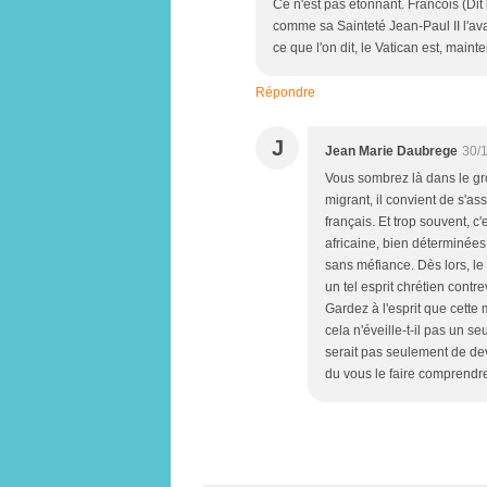
Ce n'est pas étonnant. Francois (Dit 
comme sa Sainteté Jean-Paul II l'avai
ce que l'on dit, le Vatican est, main
Répondre
J
Jean Marie Daubrege
30/
Vous sombrez là dans le gro
migrant, il convient de s'as
français. Et trop souvent, c
africaine, bien déterminées 
sans méfiance. Dès lors, le 
un tel esprit chrétien contre
Gardez à l'esprit que cette
cela n'éveille-t-il pas un 
serait pas seulement de dev
du vous le faire comprendre