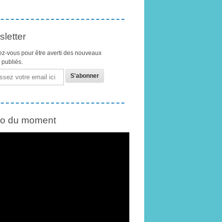
letter
z-vous pour être averti des nouveaux
s publiés.
éo du moment