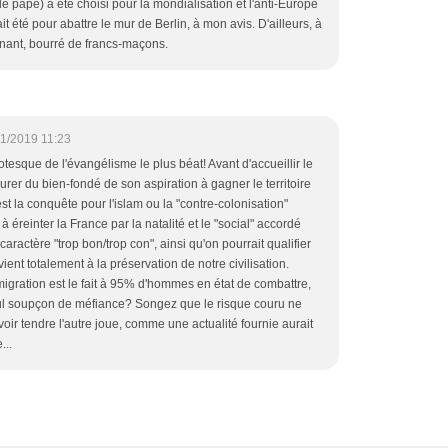
le pape) a été choisi pour la mondialisation et l'anti-Europe
t été pour abattre le mur de Berlin, à mon avis. D'ailleurs, à
tenant, bourré de francs-maçons.
11/2019 11:23
tesque de l'évangélisme le plus béat! Avant d'accueillir le
surer du bien-fondé de son aspiration à gagner le territoire
'est la conquête pour l'islam ou la "contre-colonisation"
à éreinter la France par la natalité et le "social" accordé
caractère "trop bon/trop con", ainsi qu'on pourrait qualifier
vient totalement à la préservation de notre civilisation.
 migration est le fait à 95% d'hommes en état de combattre,
seul soupçon de méfiance? Songez que le risque couru ne
oir tendre l'autre joue, comme une actualité fournie aurait
...