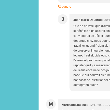
Répondre
J
Jean Marie Daubrege
30/
Que de naïveté, que d'aveu
le bénéfice d'un accueil ai
conviendrait de définir leur
débarque chez nous pour pal
travailler, quand l'islam vie
de préserver intégralement 
locaux, il est stupide et su
l'essentiel prononcés par 
rappeler qu'il y a maintena
de Jésus et celui de nos jou
bascule qui pourrait bien no
bonnasserie institutionnell
démographiques?
M
Marchand Jacques
12/11/2019 10: