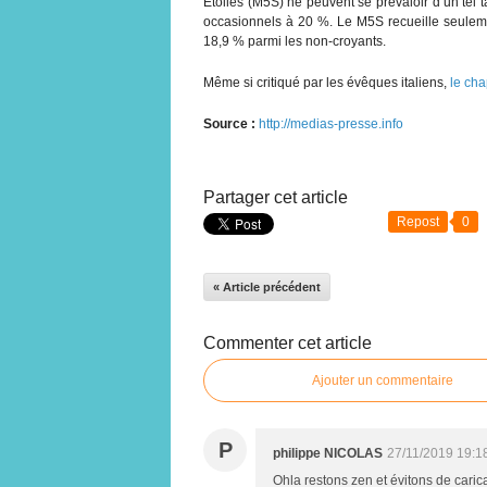
Étoiles (M5S) ne peuvent se prévaloir d’un tel t
occasionnels à 20 %. Le M5S recueille seuleme
18,9 % parmi les non-croyants.
Même si critiqué par les évêques italiens,
le cha
Source :
http://medias-presse.info
Partager cet article
Repost
0
« Article précédent
Commenter cet article
Ajouter un commentaire
P
philippe NICOLAS
27/11/2019 19:1
Ohla restons zen et évitons de caric