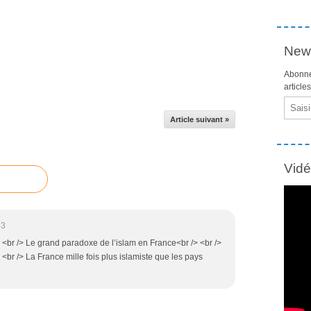
News
Abonne
article
Email
Article suivant »
Vid
43
r /> Le grand paradoxe de l’islam en France<br /> <br />
br /> La France mille fois plus islamiste que les pays