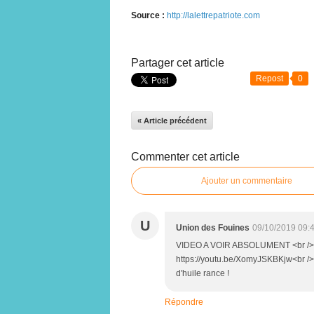
Source :
http://lalettrepatriote.com
Partager cet article
Repost
0
« Article précédent
Commenter cet article
Ajouter un commentaire
U
Union des Fouines
09/10/2019 09:
VIDEO A VOIR ABSOLUMENT <br /> <b
https://youtu.be/XomyJSKBKjw<br /> <
d'huile rance !
Répondre