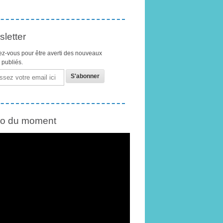
letter
z-vous pour être averti des nouveaux
s publiés.
éo du moment