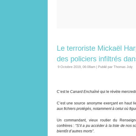
Le terroriste Mickaël Har
des policiers infiltrés d
9 Octobre 2019, 06:08am
|
Publié par Thomas Joly
C’est le
Canard Enchaîné
qui le révèle mercredi
C’est une source anonyme exerçant en haut lieu
aux fichiers protégés, notamment à celui où figure
Un commandant, vieux routier du Renseigne
confrères :
“S’il a pu accéder à la liste de nos 
bientôt d’autres morts”
.