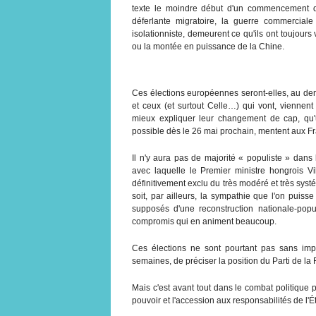
texte le moindre début d'un commencement d
déferlante migratoire, la guerre commerciale
isolationniste, demeurent ce qu'ils ont toujours
ou la montée en puissance de la Chine.
Ces élections européennes seront-elles, au de
et ceux (et surtout Celle…) qui vont, viennent
mieux expliquer leur changement de cap, qu'u
possible dès le 26 mai prochain, mentent aux Fr
Il n'y aura pas de majorité « populiste » dans
avec laquelle le Premier ministre hongrois Vik
définitivement exclu du très modéré et très sys
soit, par ailleurs, la sympathie que l'on puisse
supposés d'une reconstruction nationale-popul
compromis qui en animent beaucoup.
Ces élections ne sont pourtant pas sans imp
semaines, de préciser la position du Parti de la 
Mais c'est avant tout dans le combat politique 
pouvoir et l'accession aux responsabilités de l'