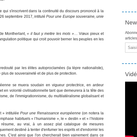
 qui s'inscrivent dans la continuité du discours prononcé à la
 26 septembre 2017, intitulé
Pour une Europe souveraine, unie
News
Abonne
 de Montherlant,
« il faut y mettre les mots »
… Vœux pieux et
article
ngulation politique qui croit pouvoir berner les peuples en les
Email
edouté par les élites autoproclamées (la lèpre nationaliste),
Vid
e plus de souveraineté et de plus de protection.
péenne se muera soudain en vigueur protectrice, en ardeur
et en volonté civilisationnelle tant que demeurera à la tête des
isme, de l'immigrationnisme, du multilatéralisme globalisant et
 » intitulée
Pour une Renaissance européenne
(on notera la
phase habituels « l’humanisme », le « destin » et « l’histoire
 résume, au vrai, à un assez plat catalogue de mesures
iquement destiné à tenter d'enfumer les esprits et d'endormir les
s. C'est ainsi que l'on chercherait bien vainement dans ce