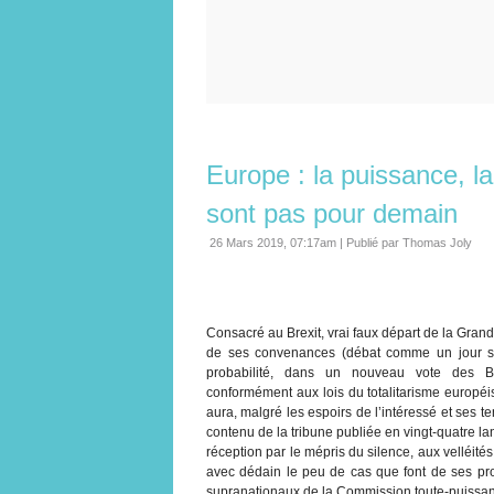
Europe : la puissance, l
sont pas pour demain
26 Mars 2019, 07:17am
|
Publié par Thomas Joly
Consacré au Brexit, vrai faux départ de la Gran
de ses convenances (débat comme un jour san
probabilité, dans un nouveau vote des Bri
conformément aux lois du totalitarisme européi
aura, malgré les espoirs de l’intéressé et ses 
contenu de la tribune publiée en vingt-quatre 
réception par le mépris du silence, aux velléités 
avec dédain le peu de cas que font de ses pr
supranationaux de la Commission toute-puissan