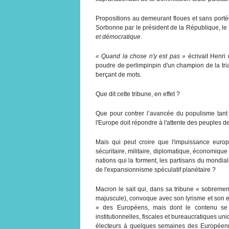
Propositions au demeurant floues et sans portée
Sorbonne par le président de la République, le
et démocratique
.
« Quand la chose n'y est pas »
écrivait Henri
poudre de perlimpinpin d'un champion de la tria
berçant de mots.
Que dit cette tribune, en effet ?
Que pour contrer l’avancée du populisme tant r
l'Europe doit répondre à l'attente des peuples d
Mais qui peut croire que l'impuissance euro
sécuritaire, militaire, diplomatique, économique 
nations qui la forment, les partisans du mondial
de l'expansionnisme spéculatif planétaire ?
Macron le sait qui, dans sa tribune « sobrement
majuscule), convoque avec son lyrisme et son em
» des Européens, mais dont le contenu se
institutionnelles, fiscales et bureaucratiques un
électeurs à quelques semaines des Européenne