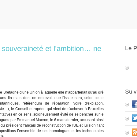
a souveraineté et l’ambition… ne
Le P
Suiv
de Bretagne d'une Union à laquelle elle n’appartenait qu'au gré
s fin mais dont on entrevoit que l'issue sera, selon toute
tanniques, référendum de réparation, voire d'expiation,
ste…), le Conseil européen qui vient de s'achever à Bruxelles
tentatives en ce sens, soigneusement évité de se pencher sur le
langues par Emmanuel Macron, le 6 mars dernier, accusant ainsi
du président français de reconstruction de l'UE et lui signifiant
opositions l’ensemble de ses homologues et les technocrates
te.