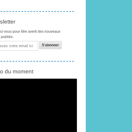
letter
z-vous pour être averti des nouveaux
s publiés.
éo du moment