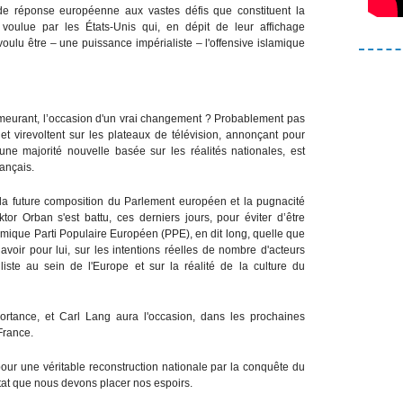
e réponse européenne aux vastes défis que constituent la
 voulue par les États-Unis qui, en dépit de leur affichage
 voulu être – une puissance impérialiste – l'offensive islamique
meurant, l’occasion d'un vrai changement ? Probablement pas
 et virevoltent sur les plateaux de télévision, annonçant pour
ne majorité nouvelle basée sur les réalités nationales, est
ançais.
 la future composition du Parlement européen et la pugnacité
tor Orban s'est battu, ces derniers jours, pour éviter d’être
témique Parti Populaire Européen (PPE), en dit long, quelle que
 avoir pour lui, sur les intentions réelles de nombre d'acteurs
iste au sein de l'Europe et sur la réalité de la culture du
ortance, et Carl Lang aura l'occasion, dans les prochaines
France.
pour une véritable reconstruction nationale par la conquête du
État que nous devons placer nos espoirs.