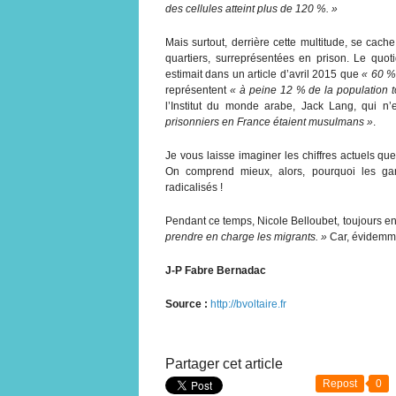
des cellules atteint plus de 120 %. »
Mais surtout, derrière cette multitude, se cac
quartiers, surreprésentées en prison. Le quo
estimait dans un article d’avril 2015 que
« 60 %
représentent
« à peine 12 % de la population t
l’Institut du monde arabe, Jack Lang, qui n’
prisonniers en France étaient musulmans »
.
Je vous laisse imaginer les chiffres actuels q
On comprend mieux, alors, pourquoi les ga
radicalisés !
Pendant ce temps, Nicole Belloubet, toujours en 
prendre en charge les migrants. »
Car, évidemmen
J-P Fabre Bernadac
Source :
http://bvoltaire.fr
Partager cet article
Repost
0