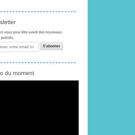
letter
z-vous pour être averti des nouveaux
s publiés.
éo du moment