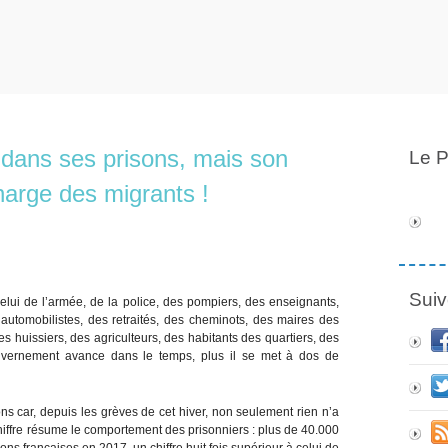
u dans ses prisons, mais son
Le P
charge des migrants !
Suiv
celui de l’armée, de la police, des pompiers, des enseignants,
automobilistes, des retraités, des cheminots, des maires des
s huissiers, des agriculteurs, des habitants des quartiers, des
gouvernement avance dans le temps, plus il se met à dos de
ons car, depuis les grèves de cet hiver, non seulement rien n’a
 chiffre résume le comportement des prisonniers : plus de 40.000
ons françaises en 2017, un chiffre huit fois supérieur à celui de