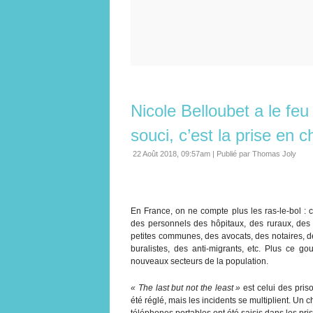
Nicole Belloubet a le fe
souci, c’est la prise en 
22 Août 2018, 09:57am
|
Publié par Thomas Joly
En France, on ne compte plus les ras-le-bol : 
des personnels des hôpitaux, des ruraux, des 
petites communes, des avocats, des notaires, de
buralistes, des anti-migrants, etc. Plus ce 
nouveaux secteurs de la population.
« The last but not the least »
est celui des pris
été réglé, mais les incidents se multiplient. Un
téléphones portables ont été saisis dans les pris