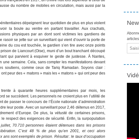
ausse du nombre de mobiles en circulation, mais aussi par la
News
 pénitentiaires dépeignent leur quotidien de plus en plus violent
ir la boule au ventre en partant travailler. Aux crachats,
Abonne
essions physiques par an dont sont victimes les gardiens de
article
asoir se jette sur un surveillant qui vient d’ouvrir la porte de
veine du cou est touchée, le gardien s’en tire avec onze points
Email
a prison de Liancourt (Oise), muni d’un bout tranchant découpé
lant qui parvient à esquiver le geste de justesse. À Nantes,
en une semaine. Cela, sans compter les manifestations devant
es soutiens, comme ceux de Tariq Ramadan. Soyons clair :
ui ont peur des « matons » mais les « matons » qui ont peur des
Vid
t trente à quarante heures supplémentaires par mois, les
rd se succèdent. Les personnels ne croient plus en l’utilité de
nt de passer le concours de l’École nationale d’administration
ndre leur poste. Avec un surveillant pour 2,46 détenus en 2017,
drement d’Europe. De plus, la vétusté de certaines prisons,
e respect des exigences de sécurité. Enfin, la surpopulation
juillet, 70.710 personnes étaient détenues dans les prisons
Libération. C’est 48 % de plus qu’en 2001, et ceci alors
x ans sont exemptés de prison. Résultat : le taux d’occupation