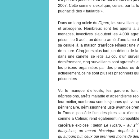
2007. Cette somme s’explique, certes, par la h
pugnacité des « taulards ».
Dans un long article du
Figaro
, les surveillants
et anxiogène. Nombreux sont les agents à avo
menaces, invectives s’ajoutent les 4.000 agr
prison. Le 5 août, un détenu armé d’une lame de r
sa cellule, à la maison d’arrêt de Nîmes ; une 
de suture. Cinq jours plus tard, un détenu de l
dans une canette, se jette au cou d’un surveil
dernièrement, cinq surveillants sont agressés 
les prisons organisées par des proches ou d
actuellement, ce ne sont plus les prisonniers q
prisonniers.
Vu le manque d’effectifs, les gardiens fon
dépressions, arrêts maladie et absentéisme reco
leur métier, nombreux sont les jeunes qui, vena
pénitentiaire, démissionnent juste avant de pre
la France possède l’un des pires taux d’enca
comme à Colmar, rend également incompatible l
er
carcérale explose : selon
Le Figaro
,
« au 1
françaises, un record historique depuis la 
qu’aujourd’hui, ceux qui prennent moins de deu