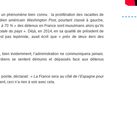
he un phénomène bien connu : la prolifération des racailles de
tidien américain
Washington Post
, pourtant classé à gauche,
 à 70 % »
des détenus en France sont musulmans alors qu’ils
otale du pays »
. Déjà, en 2014, en sa qualité de président de
est pas lepéniste, avait écrit que
« près de deux tiers des
ue, bien évidemment, l’administration ne communiquera jamais.
rdiens se sentent démunis et dépassés face aux détenus
pointe, déclarait :
« La France sera au côté de l’Espagne pour
t, ceci n’a rien à voir avec cela.