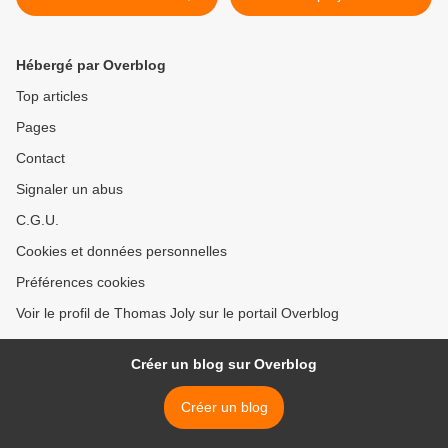
croissance en baisse,
envoyer des enfants-
camouflage du chômage en
soldats en Europe >
hausse…
Hébergé par Overblog
Top articles
Pages
Contact
Signaler un abus
C.G.U.
Cookies et données personnelles
Préférences cookies
Voir le profil de Thomas Joly sur le portail Overblog
Créer un blog sur Overblog
Créer un blog