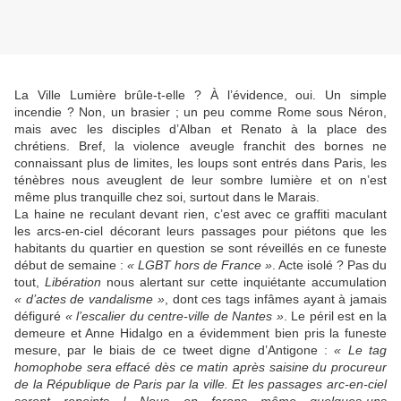
La Ville Lumière brûle-t-elle ? À l’évidence, oui. Un simple
incendie ? Non, un brasier ; un peu comme Rome sous Néron,
mais avec les disciples d’Alban et Renato à la place des
chrétiens. Bref, la violence aveugle franchit des bornes ne
connaissant plus de limites, les loups sont entrés dans Paris, les
ténèbres nous aveuglent de leur sombre lumière et on n’est
même plus tranquille chez soi, surtout dans le Marais.
La haine ne reculant devant rien, c’est avec ce graffiti maculant
les arcs-en-ciel décorant leurs passages pour piétons que les
habitants du quartier en question se sont réveillés en ce funeste
début de semaine :
« LGBT hors de France »
. Acte isolé ? Pas du
tout,
Libération
nous alertant sur cette inquiétante accumulation
« d’actes de vandalisme »
, dont ces tags infâmes ayant à jamais
défiguré
« l’escalier du centre-ville de Nantes »
. Le péril est en la
demeure et Anne Hidalgo en a évidemment bien pris la funeste
mesure, par le biais de ce tweet digne d’Antigone :
« Le tag
homophobe sera effacé dès ce matin après saisine du procureur
de la République de Paris par la ville. Et les passages arc-en-ciel