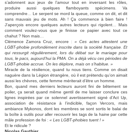
s’adonnent aux jeux de l’amour tout en inversant les rôles,
produire aussi quelques flamboyants spécimens. Va
comprendre… Le serpent se mord la queue, comme on dit, et dit
sans mauvais jeu de mots. Ah ! Ça commence à bien faire !
J’aperçois encore quelques autres lecteurs qui rigolent… Mais
comment voulez-vous que je finisse ce papier avec tout ce
chahut ? Non mais…
Clémence Zamora Cruz, encore :
« Ces actes attestent une
LGBT-phobie profondément inscrite dans la société française. Et
qui ressurgit régulièrement, lors du débat sur le mariage pour
tous, le pacs, aujourd’hui la PMA. On a déjà vécu ces périodes de
LGBT-phobie accrue. On les déplore, mais on s’habitue. »
Miracle de la résilience, quand tu nous tiens. Comme on disait
naguère dans la Légion étrangère, où il est prétendu qu’on aimait
aussi les chèvres, cette femme mériterait d’être un homme.
Bon, quand mes derniers lecteurs auront fini de bêtement se
poiler, ça serait quand même gentil de me laisser conclure ces
lignes inspirées par ce solennel avertissement signé d’Act Up,
association de résistance à l’indicible, façon Vercors, mais
ambiance Mykonos, dont les membres se sont sortis le balai de
la boîte à outils pour aller recouvrir les tags de la haine par cette
mâle profession de foi :
« Les LGBT-phobies tuent ! »
Et le ridicule ?
Nicolas Gauthier