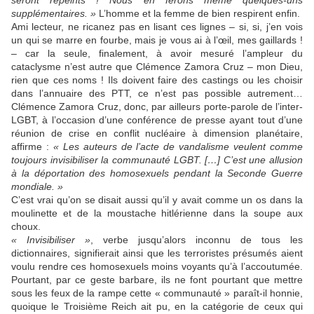
seront repeints ! Nous en ferons même quelques-uns
supplémentaires. »
L’homme et la femme de bien respirent enfin.
Ami lecteur, ne ricanez pas en lisant ces lignes – si, si, j’en vois
un qui se marre en fourbe, mais je vous ai à l’œil, mes gaillards !
– car la seule, finalement, à avoir mesuré l’ampleur du
cataclysme n’est autre que Clémence Zamora Cruz – mon Dieu,
rien que ces noms ! Ils doivent faire des castings ou les choisir
dans l’annuaire des PTT, ce n’est pas possible autrement…
Clémence Zamora Cruz, donc, par ailleurs porte-parole de l’inter-
LGBT, à l’occasion d’une conférence de presse ayant tout d’une
réunion de crise en conflit nucléaire à dimension planétaire,
affirme :
« Les auteurs de l’acte de vandalisme veulent comme
toujours invisibiliser la communauté LGBT. […] C’est une allusion
à la déportation des homosexuels pendant la Seconde Guerre
mondiale. »
C’est vrai qu’on se disait aussi qu’il y avait comme un os dans la
moulinette et de la moustache hitlérienne dans la soupe aux
choux.
« Invisibiliser »
, verbe jusqu’alors inconnu de tous les
dictionnaires, signifierait ainsi que les terroristes présumés aient
voulu rendre ces homosexuels moins voyants qu’à l’accoutumée.
Pourtant, par ce geste barbare, ils ne font pourtant que mettre
sous les feux de la rampe cette « communauté » paraît-il honnie,
quoique le Troisième Reich ait pu, en la catégorie de ceux qui