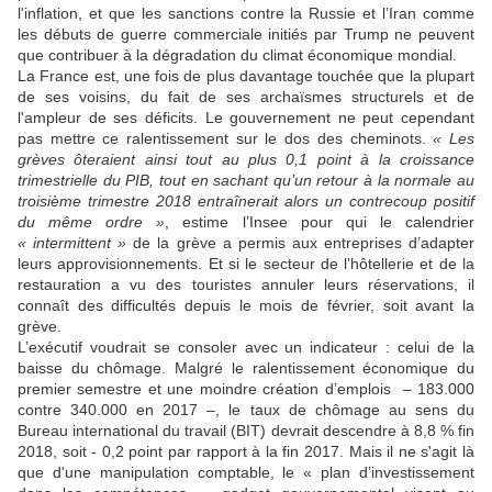
l'inflation, et que les sanctions contre la Russie et l’Iran comme
les débuts de guerre commerciale initiés par Trump ne peuvent
que contribuer à la dégradation du climat économique mondial.
La France est, une fois de plus davantage touchée que la plupart
de ses voisins, du fait de ses archaïsmes structurels et de
l'ampleur de ses déficits. Le gouvernement ne peut cependant
pas mettre ce ralentissement sur le dos des cheminots.
« Les
grèves ôteraient ainsi tout au plus 0,1 point à la croissance
trimestrielle du PIB, tout en sachant qu’un retour à la normale au
troisième trimestre 2018 entraînerait alors un contrecoup positif
du même ordre »
, estime l’Insee pour qui le calendrier
« intermittent »
de la grève a permis aux entreprises d’adapter
leurs approvisionnements. Et si le secteur de l’hôtellerie et de la
restauration a vu des touristes annuler leurs réservations, il
connaît des difficultés depuis le mois de février, soit avant la
grève.
L’exécutif voudrait se consoler avec un indicateur : celui de la
baisse du chômage. Malgré le ralentissement économique du
premier semestre et une moindre création d’emplois – 183.000
contre 340.000 en 2017 –, le taux de chômage au sens du
Bureau international du travail (BIT) devrait descendre à 8,8 % fin
2018, soit - 0,2 point par rapport à la fin 2017. Mais il ne s'agit là
que d'une manipulation comptable, le « plan d’investissement