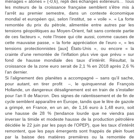
ménages « atones » (-0,6), repli des échanges extérieurs… Tous
les moteurs de la croissance française semblent s’être mis à
l’arrêt au premier semestre, dans un contexte économique
mondial et européen qui, selon l’institut, se « voile ». « La forte
remontée du prix du pétrole, alimentée entre autres par les
tensions géopolitiques au Moyen-Orient, fait sans conteste partie
de ces facteurs », note l’Insee qui cite aussi, comme causes de
cette mauvaise passe, « la forte appréciation de l’euro », « les
tensions protectionnistes [aux] États-Unis », ou encore « la
crainte d’une remontée de l’inflation plus vive que prévu » sur
fond de hausse mondiale des taux d’intérêt. Résultat, la
croissance de la zone euro serait de 2,1 % en 2018 après 2,6 %
l’an dernier.
Si l’alignement des planètes a accompagné – sans qu'il sache,
pour autant, en tirer profit –, le quinquennat de François
Hollande, un dangereux désalignement est en train de s’installer
pour l’an II de Macron. Des signes de ralentissement et de fin de
cycle semblent apparaître en Europe, tandis que le litre de gazole
a grimpé, en France, en un an, de 1,16 euro à 1,48 euro, soit
une hausse de 28 % (tendance lourde que ne viendra pas
inverser la timide et modeste hausse de la production pétrolière
décidée le 22 juin par les pays de l'OPEP), que les taux d’intérêt
remontent, que les pays émergents sont frappés de plein fouet
par la baisse des matières premières ou la remontée de