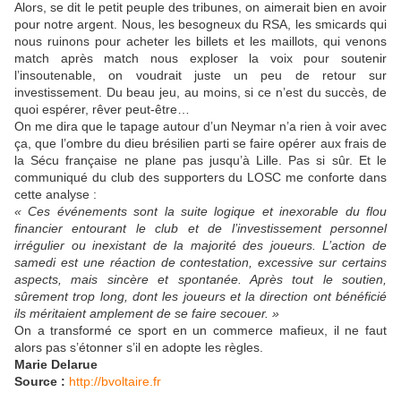
Alors, se dit le petit peuple des tribunes, on aimerait bien en avoir
pour notre argent. Nous, les besogneux du RSA, les smicards qui
nous ruinons pour acheter les billets et les maillots, qui venons
match après match nous exploser la voix pour soutenir
l’insoutenable, on voudrait juste un peu de retour sur
investissement. Du beau jeu, au moins, si ce n’est du succès, de
quoi espérer, rêver peut-être…
On me dira que le tapage autour d’un Neymar n’a rien à voir avec
ça, que l’ombre du dieu brésilien parti se faire opérer aux frais de
la Sécu française ne plane pas jusqu’à Lille. Pas si sûr. Et le
communiqué du club des supporters du LOSC me conforte dans
cette analyse :
« Ces événements sont la suite logique et inexorable du flou
financier entourant le club et de l’investissement personnel
irrégulier ou inexistant de la majorité des joueurs. L’action de
samedi est une réaction de contestation, excessive sur certains
aspects, mais sincère et spontanée. Après tout le soutien,
sûrement trop long, dont les joueurs et la direction ont bénéficié
ils méritaient amplement de se faire secouer. »
On a transformé ce sport en un commerce mafieux, il ne faut
alors pas s’étonner s’il en adopte les règles.
Marie Delarue
Source :
http://bvoltaire.fr