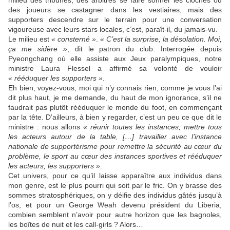
milieu des tribunes, des arbitres se faire sonner les cloches ou
des joueurs se castagner dans les vestiaires, mais des
supporters descendre sur le terrain pour une conversation
vigoureuse avec leurs stars locales, c’est, paraît-il, du jamais-vu.
Le milieu est
« consterné »
.
« C’est la surprise, la désolation. Moi,
ça me sidère »
, dit le patron du club. Interrogée depuis
Pyeongchang où elle assiste aux Jeux paralympiques, notre
ministre Laura Flessel a affirmé sa volonté de vouloir
« rééduquer les supporters »
.
Eh bien, voyez-vous, moi qui n’y connais rien, comme je vous l’ai
dit plus haut, je me demande, du haut de mon ignorance, s’il ne
faudrait pas plutôt rééduquer le monde du foot, en commençant
par la tête. D’ailleurs, à bien y regarder, c’est un peu ce que dit le
ministre : nous allons
« réunir toutes les instances, mettre tous
les acteurs autour de la table, […] travailler avec l’instance
nationale de supportérisme pour remettre la sécurité au cœur du
problème, le sport au cœur des instances sportives et rééduquer
les acteurs, les supporters »
.
Cet univers, pour ce qu’il laisse apparaître aux individus dans
mon genre, est le plus pourri qui soit par le fric. On y brasse des
sommes stratosphériques, on y déifie des individus gâtés jusqu’à
l’os, et pour un George Weah devenu président du Liberia,
combien semblent n’avoir pour autre horizon que les bagnoles,
les boîtes de nuit et les call-girls ? Alors…