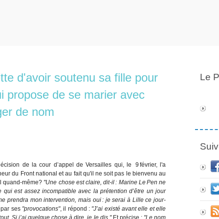
e d'avoir soutenu sa fille pour
Le P
ui propose de se marier avec
ger de nom
Suiv
écision de la cour d’appel de Versailles qui, le 9 février, l'a
ur du Front national et au fait qu'il ne soit pas le bienvenu au
t-il quand-même?
"Une chose est claire, dit-il : Marine Le Pen ne
 qui est assez ­incompatible avec la prétention d’être un jour
e prendra mon intervention, mais oui : je serai à Lille ce jour-
par ses
"provocations"
, il répond :
"J’ai existé avant elle et elle
out. Si j’ai quelque chose à dire, je le dis."
Et précise :
"Le nom