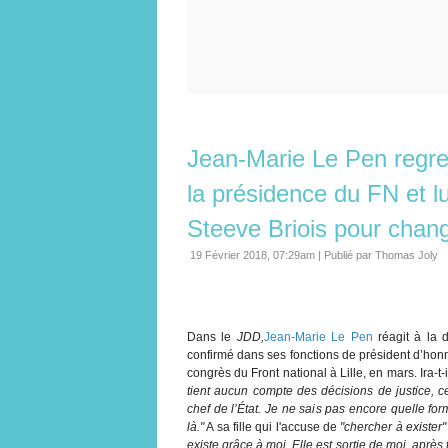
Jean-Marie Le Pen regrett
la présidence du FN et l
Steeve Briois pour chan
19 Février 2018, 07:29am
|
Publié par Thomas Joly
Dans le
JDD,
Jean-Marie Le Pen
réagit à la d
confirmé dans ses fonctions de président d’honne
congrès du Front national à Lille, en mars. Ira-
tient aucun compte des décisions de justice, ce
chef de l’État. Je ne sais pas encore quelle form
là."
A sa fille qui l'accuse de
"chercher à exister"
existe grâce à moi. Elle est sortie de moi, après t