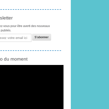
letter
z-vous pour être averti des nouveaux
s publiés.
éo du moment