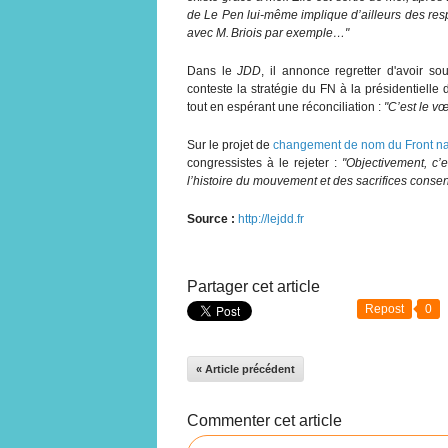
de Le Pen lui-même implique d’ailleurs des res
avec M. Briois par exemple…"
Dans le
JDD
, il annonce regretter d'avoir so
conteste la stratégie du FN à la présidentiell
tout en espérant une réconciliation :
"C’est le vœ
Sur le projet de
changement de nom du Front na
congressistes à le rejeter :
"Objectivement, c’
l’histoire du mouvement et des sacrifices consen
Source :
http://lejdd.fr
Partager cet article
Repost
0
« Article précédent
Commenter cet article