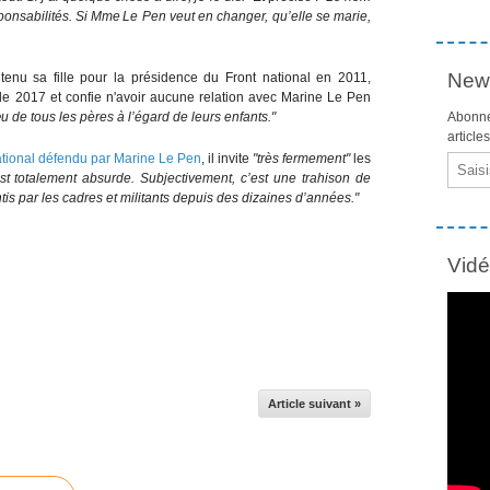
ponsabilités. Si Mme Le Pen veut en changer, qu’elle se marie,
News
utenu sa fille pour la présidence du Front national en 2011,
e de 2017 et confie n'avoir aucune relation avec Marine Le Pen
u de tous les pères à l’égard de leurs enfants."
Abonne
article
tional défendu par Marine Le Pen
, il invite
"très fermement"
les
Email
est totalement absurde. Subjectivement, c’est une trahison de
tis par les cadres et militants depuis des dizaines d’années."
Vid
Article suivant »