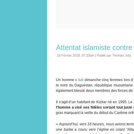
Attentat islamiste contr
19 Février 2018, 07:33am
|
Publié par Thomas Joly
Un homme
a tué
dimanche cinq femmes lors d’un
le nord du Daguestan, république musulmane ins
également blessé deux membres des forces de l’
Il s’agit d’un habitant de Kizliar né en 1995. Le
l’homme a visé ses fidèles sortant tout juste
gras marquant la veille du début du Carême ort
« Aujourd’hui, vers 16 heures, nous avions ter
une barbe a couru vers l’église en criant “Al