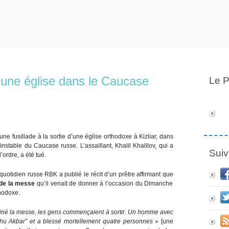
e une église dans le Caucase
Le P
e fusillade à la sortie d’une église orthodoxe à Kizliar, dans
table du Caucase russe. L’assaillant, Khalil Khalilov, qui a
Suiv
ordre, a été tué.
 quotidien russe RBK a publié le récit d’un prêtre affirmant que
 de la messe
qu’il venait de donner à l’occasion du Dimanche
hodoxe.
miné la messe, les gens commençaient à sortir. Un homme avec
lahu Akbar” et a blessé mortellement quatre personnes »
[une