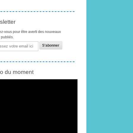
letter
z-vous pour être averti des nouveaux
s publiés.
éo du moment