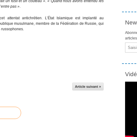
vait un fusil et un couteau »
.
« Quand nous avons entendu les
n’entre pas »
.
et attentat antichrétien. L’État Islamique est implanté au
News
république musulmane, membre de la Fédération de Russie, qui
ts russophones.
Abonne
article
Email
Vid
Article suivant »