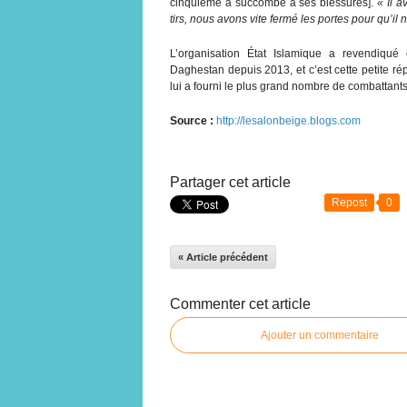
cinquième a succombé à ses blessures].
« Il a
tirs, nous avons vite fermé les portes pour qu’il 
L’organisation État Islamique a revendiqué c
Daghestan depuis 2013, et c’est cette petite 
lui a fourni le plus grand nombre de combattan
Source :
http://lesalonbeige.blogs.com
Partager cet article
Repost
0
« Article précédent
Commenter cet article
Ajouter un commentaire