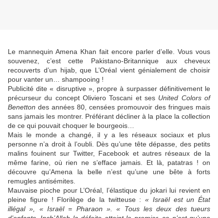
Le mannequin Amena Khan fait encore parler d’elle. Vous vous
souvenez, c’est cette Pakistano-Britannique aux cheveux
recouverts d’un hijab, que L’Oréal vient génialement de choisir
pour vanter un… shampooing !
Publicité dite « disruptive », propre à surpasser définitivement le
précurseur du concept Oliviero Toscani et ses
United Colors of
Benetton
des années 80, censées promouvoir des fringues mais
sans jamais les montrer. Préférant décliner à la place la collection
de ce qui pouvait choquer le bourgeois…
Mais le monde a changé, il y a les réseaux sociaux et plus
personne n’a droit à l’oubli. Dès qu’une tête dépasse, des petits
malins fouinent sur Twitter, Facebook et autres réseaux de la
même farine, où rien ne s’efface jamais. Et là, patatras ! on
découvre qu’Amena la belle n’est qu’une une bête à forts
remugles antisémites.
Mauvaise pioche pour L’Oréal, l’élastique du jokari lui revient en
pleine figure ! Florilège de la twitteuse :
« Israël est un État
illégal », « Israël = Pharaon ». « Tous les deux des tueurs