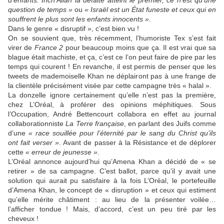
d’enfants. Inch’Allah la défaite atteint le premier, ce n’est qu’une
question de temps »
ou
« Israël est un État funeste et ceux qui en
souffrent le plus sont les enfants innocents »
.
Dans le genre « disruptif », c’est bien vu !
On se souvient que, très récemment, l’humoriste Tex s’est fait
virer de
France 2
pour beaucoup moins que ça. Il est vrai que sa
blague était machiste, et ça, c’est ce l’on peut faire de pire par les
temps qui courent ! En revanche, il est permis de penser que les
tweets de mademoiselle Khan ne déplairont pas à une frange de
la clientèle précisément visée par cette campagne très « halal ».
La donzelle ignore certainement qu’elle n’est pas la première,
chez L’Oréal, à proférer des opinions méphitiques. Sous
l’Occupation, André Bettencourt collabora en effet au journal
collaborationniste
La Terre française
, en parlant des Juifs comme
d’une
« race souillée pour l’éternité par le sang du Christ qu’ils
ont fait verser »
. Avant de passer à la Résistance et de déplorer
cette
« erreur de jeunesse »
.
L’Oréal annonce aujourd’hui qu’Amena Khan a décidé de « se
retirer » de sa campagne. C’est ballot, parce qu’il y avait une
solution qui aurait pu satisfaire à la fois L’Oréal, le portefeuille
d’Amena Khan, le concept de « disruption » et ceux qui estiment
qu’elle mérite châtiment : au lieu de la présenter voilée…
l’afficher tondue ! Mais, d’accord, c’est un peu tiré par les
cheveux !