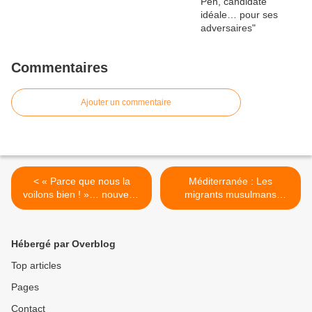
Commentaires
Ajouter un commentaire
< « Parce que nous la
Méditerranée : Les
voilons bien ! »… nouveau
migrants musulmans
slogan de L’Oréal ?
balancent les chrétiens à la
mer >
Hébergé par Overblog
Top articles
Pages
Contact