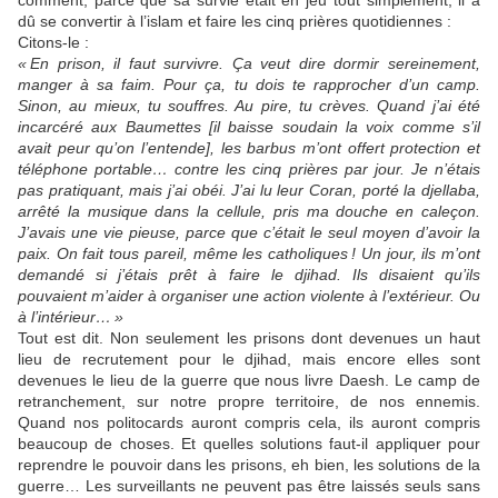
comment, parce que sa survie était en jeu tout simplement, il a
dû se convertir à l’islam et faire les cinq prières quotidiennes :
Citons-le :
« En prison, il faut survivre. Ça veut dire dormir sereinement,
manger à sa faim. Pour ça, tu dois te rapprocher d’un camp.
Sinon, au mieux, tu souffres. Au pire, tu crèves. Quand j’ai été
incarcéré aux Baumettes [il baisse soudain la voix comme s’il
avait peur qu’on l’entende], les barbus m’ont offert protection et
téléphone portable… contre les cinq prières par jour. Je n’étais
pas pratiquant, mais j’ai obéi. J’ai lu leur Coran, porté la djellaba,
arrêté la musique dans la cellule, pris ma douche en caleçon.
J’avais une vie pieuse, parce que c’était le seul moyen d’avoir la
paix. On fait tous pareil, même les catholiques ! Un jour, ils m’ont
demandé si j’étais prêt à faire le djihad. Ils disaient qu’ils
pouvaient m’aider à organiser une action violente à l’extérieur. Ou
à l’intérieur… »
Tout est dit. Non seulement les prisons dont devenues un haut
lieu de recrutement pour le djihad, mais encore elles sont
devenues le lieu de la guerre que nous livre Daesh. Le camp de
retranchement, sur notre propre territoire, de nos ennemis.
Quand nos politocards auront compris cela, ils auront compris
beaucoup de choses. Et quelles solutions faut-il appliquer pour
reprendre le pouvoir dans les prisons, eh bien, les solutions de la
guerre… Les surveillants ne peuvent pas être laissés seuls sans