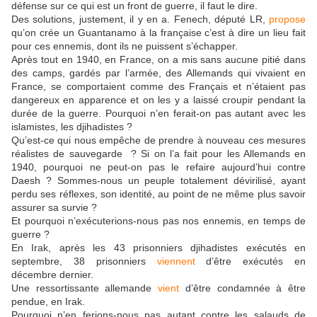
défense sur ce qui est un front de guerre, il faut le dire.
Des solutions, justement, il y en a. Fenech, député LR,
propose
qu’on crée un Guantanamo à la française c’est à dire un lieu fait
pour ces ennemis, dont ils ne puissent s’échapper.
Après tout en 1940, en France, on a mis sans aucune pitié dans
des camps, gardés par l’armée, des Allemands qui vivaient en
France, se comportaient comme des Français et n’étaient pas
dangereux en apparence et on les y a laissé croupir pendant la
durée de la guerre. Pourquoi n’en ferait-on pas autant avec les
islamistes, les djihadistes ?
Qu’est-ce qui nous empêche de prendre à nouveau ces mesures
réalistes de sauvegarde ? Si on l’a fait pour les Allemands en
1940, pourquoi ne peut-on pas le refaire aujourd’hui contre
Daesh ? Sommes-nous un peuple totalement dévirilisé, ayant
perdu ses réflexes, son identité, au point de ne même plus savoir
assurer sa survie ?
Et pourquoi n’exécuterions-nous pas nos ennemis, en temps de
guerre ?
En Irak, après les 43 prisonniers djihadistes exécutés en
septembre, 38 prisonniers
viennent
d’être exécutés en
décembre dernier.
Une ressortissante allemande
vient
d’être condamnée à être
pendue, en Irak.
Pourquoi n’en ferions-nous pas autant contre les salauds de