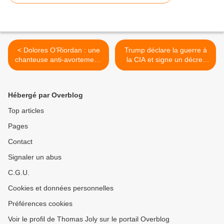
< Dolores O’Riordan : une
Trump déclare la guerre à
chanteuse anti-avortement,
la CIA et signe un décret
anti-féministe et pro-peine
présidentiel contre les
de mort
réseaux pédophiles
internationaux >
Hébergé par Overblog
Top articles
Pages
Contact
Signaler un abus
C.G.U.
Cookies et données personnelles
Préférences cookies
Voir le profil de Thomas Joly sur le portail Overblog