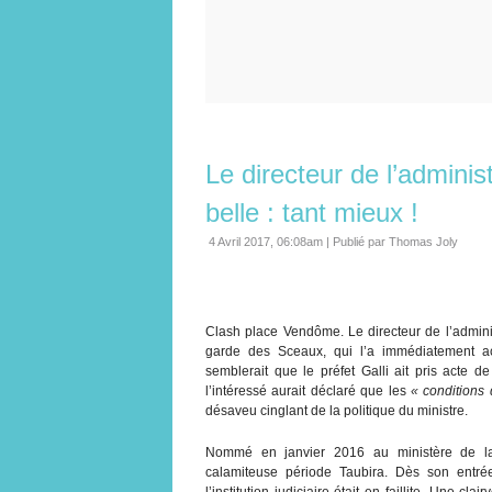
Le directeur de l’administ
belle : tant mieux !
4 Avril 2017, 06:08am
|
Publié par Thomas Joly
Clash place Vendôme. Le directeur de l’adminis
garde des Sceaux, qui l’a immédiatement acc
semblerait que le préfet Galli ait pris acte d
l’intéressé aurait déclaré que les
« conditions 
désaveu cinglant de la politique du ministre.
Nommé en janvier 2016 au ministère de la J
calamiteuse période Taubira. Dès son entrée
l’institution judiciaire était en faillite. Une