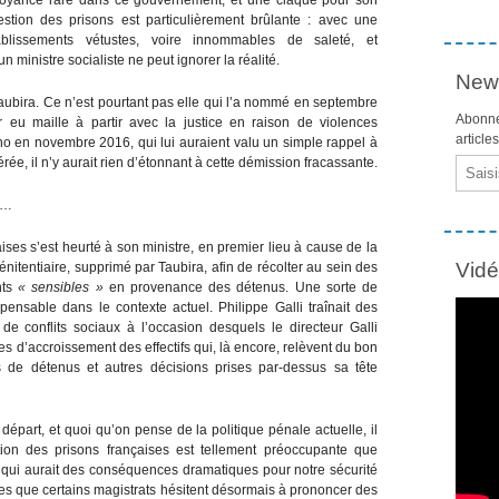
tion des prisons est particulièrement brûlante : avec une
tablissements vétustes, voire innommables de saleté, et
 ministre socialiste ne peut ignorer la réalité.
News
Taubira. Ce n’est pourtant pas elle qui l’a nommé en septembre
Abonne
r eu maille à partir avec la justice en raison de violences
article
écho en novembre 2016, qui lui auraient valu un simple rappel à
érée, il n’y aurait rien d’étonnant à cette démission fracassante.
Email
mé…
ises s’est heurté à son ministre, en premier lieu à cause de la
Vid
itentiaire, supprimé par Taubira, afin de récolter au sein des
nts
« sensibles »
en provenance des détenus. Une sorte de
ensable dans le contexte actuel. Philippe Galli traînait des
 de conflits sociaux à l’occasion desquels le directeur Galli
 d’accroissement des effectifs qui, là encore, relèvent du bon
s de détenus et autres décisions prises par-dessus sa tête
départ, et quoi qu’on pense de la politique pénale actuelle, il
ation des prisons françaises est tellement préoccupante que
 qui aurait des conséquences dramatiques pour notre sécurité
rées que certains magistrats hésitent désormais à prononcer des