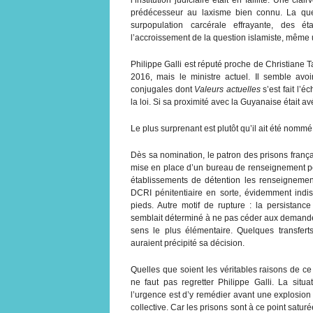
prédécesseur au laxisme bien connu. La ques
surpopulation carcérale effrayante, des é
l’accroissement de la question islamiste, même un
Philippe Galli est réputé proche de Christiane 
2016, mais le ministre actuel. Il semble avoi
conjugales dont
Valeurs actuelles
s’est fait l’
la loi. Si sa proximité avec la Guyanaise était av
Le plus surprenant est plutôt qu’il ait été nom
Dès sa nomination, le patron des prisons frança
mise en place d’un bureau de renseignement pén
établissements de détention les renseigneme
DCRI pénitentiaire en sorte, évidemment indisp
pieds. Autre motif de rupture : la persistance
semblait déterminé à ne pas céder aux demandes
sens le plus élémentaire. Quelques transfert
auraient précipité sa décision.
Quelles que soient les véritables raisons de ce 
ne faut pas regretter Philippe Galli. La situ
l’urgence est d’y remédier avant une explosion
collective. Car les prisons sont à ce point satu