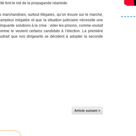
ité font le nid de la propagande islamiste.
s marchandises, surtout illégales, qu’on trouve sur le marché,
mpleur inégalée et que la situation judiciaire nécessite une
inquante solutions à la crise : vider les prisons, comme voulait
comme le veulent certains candidats à l’élection. La première
faudrait que nos dirigeants se décident à adopter la seconde
Article suivant »