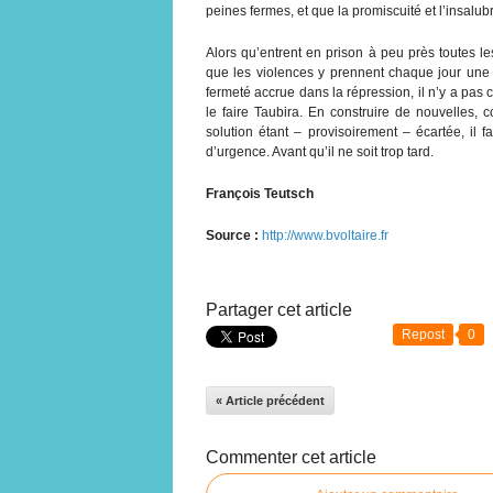
peines fermes, et que la promiscuité et l’insalubr
Alors qu’entrent en prison à peu près toutes le
que les violences y prennent chaque jour une a
fermeté accrue dans la répression, il n’y a pas c
le faire Taubira. En construire de nouvelles, 
solution étant – provisoirement – écartée, il 
d’urgence. Avant qu’il ne soit trop tard.
François Teutsch
Source :
http://www.bvoltaire.fr
Partager cet article
Repost
0
« Article précédent
Commenter cet article