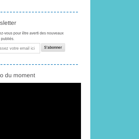
letter
z-vous pour être averti des nouveaux
s publiés.
éo du moment