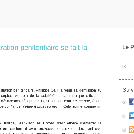
ration pénitentiaire se fait la
Le P
Suiv
tration pénitentiaire, Philippe Galli, a remis sa démission au
eptée. Au-delà de la sobriété du communiqué officiel, il
e désaccords très profonds, si l’on en croit
Le Monde
, à qui
de confiance n’étaient plus réunies »
. Cela sonne comme un
ustice, Jean-Jacques Urvoas s’est efforcé d’enterrer la
 en fonction, il avait provoqué le buzz en déclarant que
 clairvoyance rare dans ce gouvernement, et une claque pour son