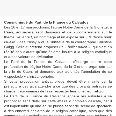
Communiqué du Parti de la France du Calvados
Les 16 et 17 mai prochains, l’église Notre-Dame de la Gloriette, à
Caen, accueillera sept danseurs et deux conférenciers sur le
thème
DeSacre !
, un hommage et un exposé sur
« la danse punk
rituelle »
des Pussy Riot, à l’initiative de la chorégraphe Christine
Gaigg. Celle-ci prétend proposer un
« ballet païen »
, qui n’est en
réalité rien d’autre qu’une énième insulte à la religion catholique
et à nos valeurs de civilisation.
Le Parti de la France du Calvados s’insurge contre cette
profanation de l’église Notre-Dame de la Gloriette organisée par
la ville de Caen, et demande aux autorités l’annulation de ce
« spectacle » christianophobe.
Si cette provocation anticatholique devait être maintenue, la
préfecture devrait s’attendre à ce que des croyants outragés se
chargent eux-mêmes de faire respecter leur foi et leur religion.
Le Parti de la France du Calvados appelle les autorités à se
prononcer sans délai sur cette affaire ô combien délicate, car il
est impensable qu’une église puisse servir de scène de spectacle
à des ennemis déclarés de la religion catholique, alors que des
communautés catholiques traditionnelles locales sont toujours à