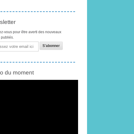
letter
z-vous pour être averti des nouveaux
s publiés.
éo du moment