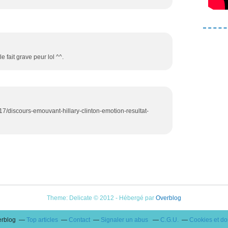
e fait grave peur lol ^^.
/17/discours-emouvant-hillary-clinton-emotion-resultat-
Theme: Delicate © 2012 - Hébergé par
Overblog
erblog
Top articles
Contact
Signaler un abus
C.G.U.
Cookies et d