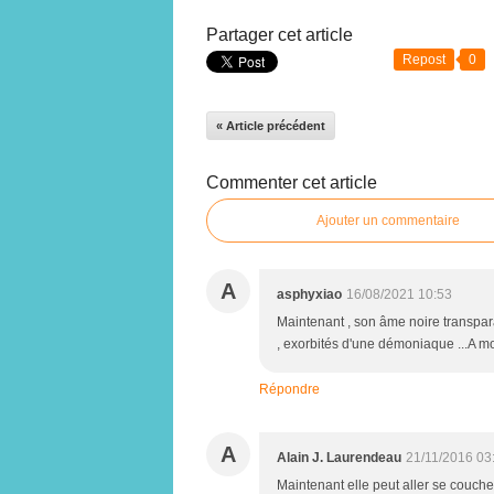
Partager cet article
Repost
0
« Article précédent
Commenter cet article
Ajouter un commentaire
A
asphyxiao
16/08/2021 10:53
Maintenant , son âme noire transpara
, exorbités d'une démoniaque ...A m
Répondre
A
Alain J. Laurendeau
21/11/2016 03
Maintenant elle peut aller se coucher