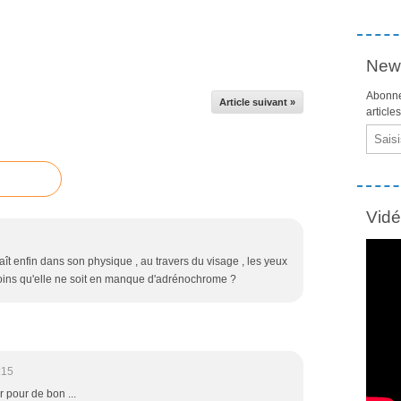
News
Abonne
Article suivant »
article
Email
Vid
ît enfin dans son physique , au travers du visage , les yeux
oins qu'elle ne soit en manque d'adrénochrome ?
:15
 pour de bon ...