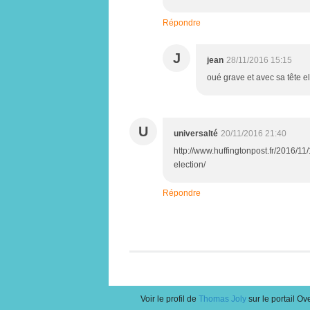
Répondre
J
jean
28/11/2016 15:15
oué grave et avec sa tête ell
U
universalté
20/11/2016 21:40
http://www.huffingtonpost.fr/2016/11
election/
Répondre
Voir le profil de
Thomas Joly
sur le portail Ov