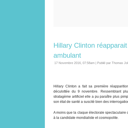
Hillary Clinton réapparai
ambulant
17 Novembre 2016, 07:58am
|
Publié par Thomas Jo
Hillary Clinton a fait sa première réappari
déculottée du 9 novembre. Ressemblant pl
stratagème artificiel elle a pu paraître plus pi
son état de santé a suscité bien des interrogatio
A moins que la claque électorale spectaculaire q
à la candidate mondialiste et cosmopolite.