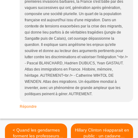
premières invasions barbares, la France s'est bâtie par des
vagues successives qui ont, génération après génération,
composée une société plurielle. Un quart de la population
française est aujourd'hui issu d'une migration. Dans un
contexte de tensions exacerbées par la crise des migrants,
qui donne lieu parfois à de véritables tragédies (jungle de
Sangatte puis de Calais), cet ouvrage dépassionne la
question. Il explique sans angélisme les enjeux qu'elle
soulève et donne au lecteur des arguments pertinents pour
lutter contre les discriminations et valoriser l'intégration."<br />
- Pascal BLANCHARD, Hadrien DUBUCS, Yvan GASTAUT.
Atlas des immigrations en France. Histoire, mémoire,
héritage. AUTREMENT<br /> - Catherine WIHTOL DE
WENDEN. Atlas des migrations. Un équilibre mondial à
inventer, avec un phénomène de grande ampleur que les
politiques peinent à gérer. AUTREMENT.
Répondre
< Quand les gendarmes
Hillary Clinton réapparait en
forment les professeurs
public : un cadavre