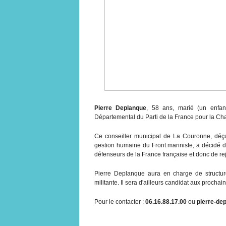
Pierre Deplanque
, 58 ans, marié (un enfan
Départemental du Parti de la France pour la Ch
Ce conseiller municipal de La Couronne, déçu 
gestion humaine du Front mariniste, a décidé 
défenseurs de la France française et donc de rej
Pierre Deplanque aura en charge de structur
militante. Il sera d'ailleurs candidat aux procha
Pour le contacter :
06.16.88.17.00
ou
pierre-de