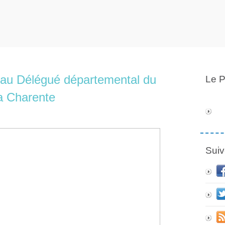
eau Délégué départemental du
Le P
la Charente
Suiv