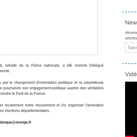
News
Abonne
article
Email
t), retraité de la Police nationale, a été nommé Délégué
arente.
Vid
par le changement d'orientation politique et la calamiteuse
de poursuivre son engagement politique auprès des véritables
oindre le Parti de la France.
er localement notre mouvement et d'y organiser l'animation
ines élections départementales.
planque@orange.fr