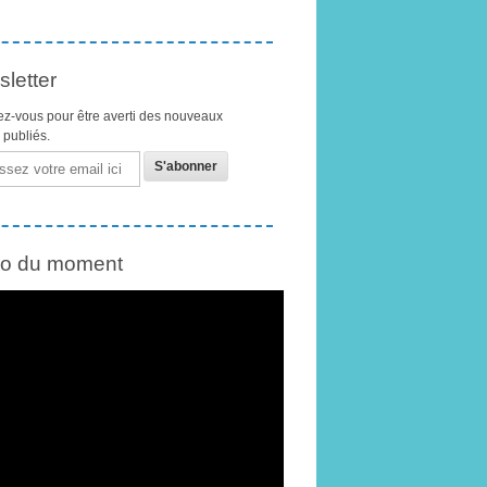
letter
z-vous pour être averti des nouveaux
s publiés.
éo du moment